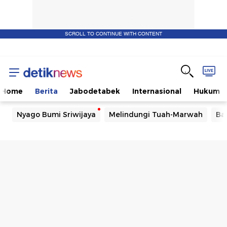
SCROLL TO CONTINUE WITH CONTENT
Home
Berita
Jabodetabek
Internasional
Hukum
Nyago Bumi Sriwijaya
Melindungi Tuah-Marwah
Ba