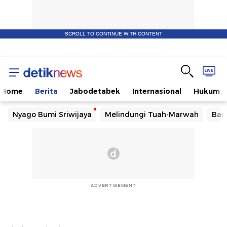
SCROLL TO CONTINUE WITH CONTENT
Home
Berita
Jabodetabek
Internasional
Hukum
Nyago Bumi Sriwijaya
Melindungi Tuah-Marwah
Ban
ADVERTISEMENT