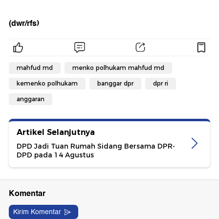
(dwr/rfs)
mahfud md
menko polhukam mahfud md
kemenko polhukam
banggar dpr
dpr ri
anggaran
Artikel Selanjutnya
DPD Jadi Tuan Rumah Sidang Bersama DPR-
DPD pada 14 Agustus