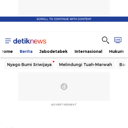
SCROLL TO CONTINUE WITH CONTENT
Home
Berita
Jabodetabek
Internasional
Hukum
Nyago Bumi Sriwijaya
Melindungi Tuah-Marwah
Ban
ADVERTISEMENT