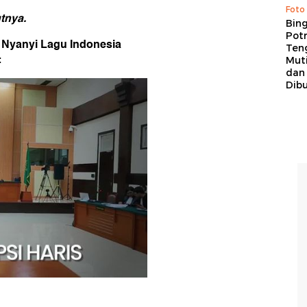
Foto
tnya.
Bing
Potr
 Nyanyi Lagu Indonesia
Ten
:
Mut
dan
Dib