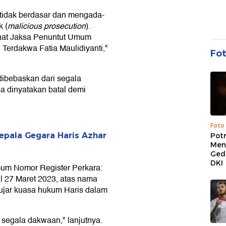
a tidak berdasar dan mengada-
k (
malicious prosecution
).
ahat Jaksa Penuntut Umum
Terdakwa Fatia Maulidiyanti,"
Fo
dibebaskan dari segala
a dinyatakan batal demi
Foto
epala Gegara Haris Azhar
Pot
Men
Ged
DKI
um Nomor Register Perkara:
 27 Maret 2023, atas nama
 ujar kuasa hukum Haris dalam
segala dakwaan," lanjutnya.