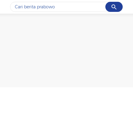
Cancel
Yang sedang ramai dicari
#1
data live draw sgp
#2
iran
#3
senjata
#4
prabowo
#5
gempa hari ini
Promoted
Terakhir yang dicari
Loading...