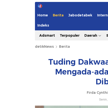
Home
Berita
Jabodetabek
Intern
Indeks
Adsmart
Terpopuler
Daerah
detikNews
Berita
Tuding Dakwaan
Mengada-ada,
Di
Firda Cynth
Senin,