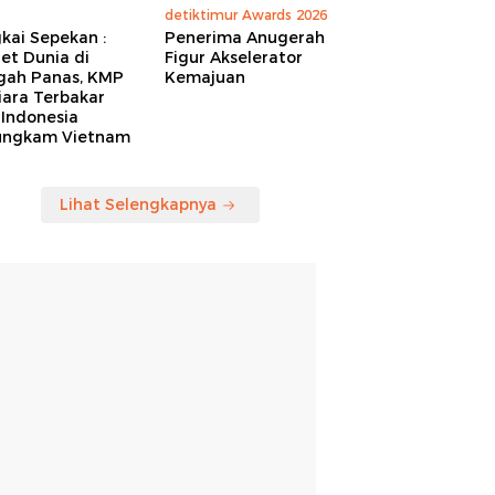
detiktimur Awards 2026
kai Sepekan :
Penerima Anugerah
et Dunia di
Figur Akselerator
gah Panas, KMP
Kemajuan
iara Terbakar
 Indonesia
ungkam Vietnam
Lihat Selengkapnya