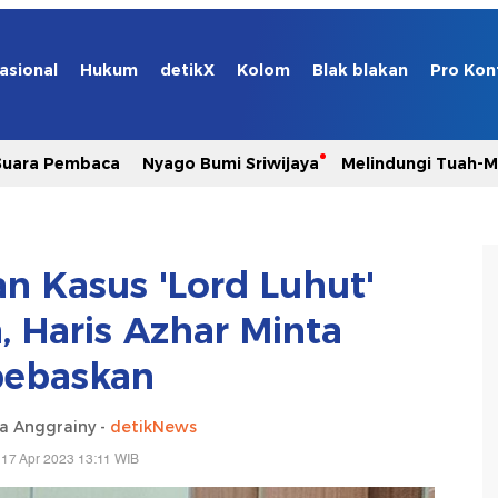
asional
Hukum
detikX
Kolom
Blak blakan
Pro Kon
Suara Pembaca
Nyago Bumi Sriwijaya
Melindungi Tuah-
 Kasus 'Lord Luhut'
 Haris Azhar Minta
bebaskan
ia Anggrainy -
detikNews
 17 Apr 2023 13:11 WIB