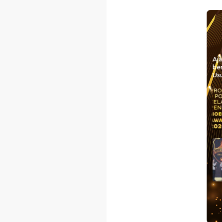
Aj
be
Usu