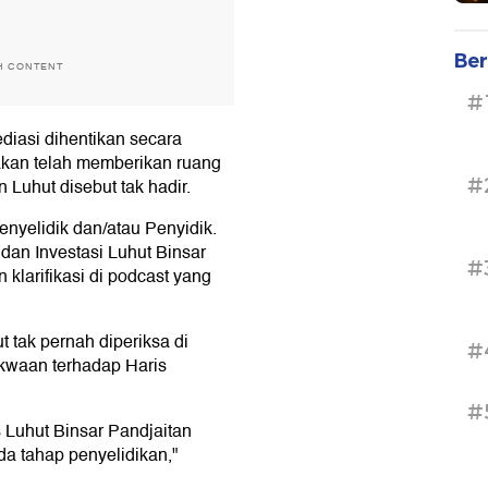
Ber
H CONTENT
#
iasi dihentikan secara
atakan telah memberikan ruang
#
 Luhut disebut tak hadir.
enyelidik dan/atau Penyidik.
 dan Investasi Luhut Binsar
#
klarifikasi di podcast yang
tak pernah diperiksa di
#
akwaan terhadap Haris
#
Luhut Binsar Pandjaitan
da tahap penyelidikan,"