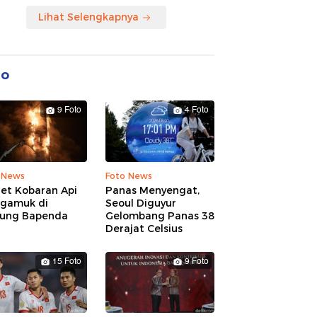
Lihat Selengkapnya
to
9 Foto
4 Foto
 News
Foto News
ret Kobaran Api
Panas Menyengat,
gamuk di
Seoul Diguyur
ung Bapenda
Gelombang Panas 38
Derajat Celsius
15 Foto
9 Foto