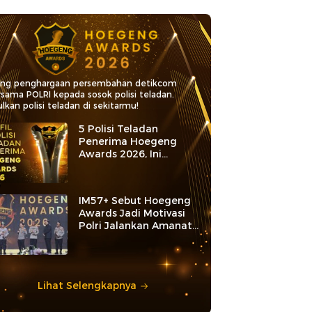
ang penghargaan persembahan detikcom
rsama POLRI kepada sosok polisi teladan.
lkan polisi teladan di sekitarmu!
5 Polisi Teladan
Penerima Hoegeng
Awards 2026, Ini
Kategori dan Kiprahnya
IM57+ Sebut Hoegeng
Awards Jadi Motivasi
Polri Jalankan Amanat
Konstitusi
Lihat Selengkapnya