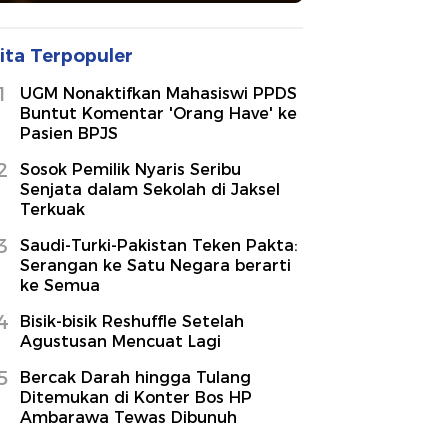
ita Terpopuler
1
UGM Nonaktifkan Mahasiswi PPDS
Buntut Komentar 'Orang Have' ke
Pasien BPJS
2
Sosok Pemilik Nyaris Seribu
Senjata dalam Sekolah di Jaksel
Terkuak
3
Saudi-Turki-Pakistan Teken Pakta:
Serangan ke Satu Negara berarti
ke Semua
4
Bisik-bisik Reshuffle Setelah
Agustusan Mencuat Lagi
5
Bercak Darah hingga Tulang
Ditemukan di Konter Bos HP
Ambarawa Tewas Dibunuh