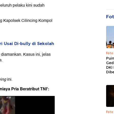
Seluruh pelaku kini sudah
Fo
ng Kapolsek Cilincing Kompol
i Usai Di-bully di Sekolah
Foto
diamankan. Kasus ini, jelas
Pui
a.
Ged
DKI 
Dibe
ying
ini.
aya Pria Beratribut TNI':
Foto