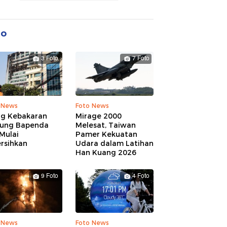
to
3 Foto
7 Foto
 News
Foto News
ng Kebakaran
Mirage 2000
ung Bapenda
Melesat, Taiwan
Mulai
Pamer Kekuatan
rsihkan
Udara dalam Latihan
Han Kuang 2026
9 Foto
4 Foto
 News
Foto News