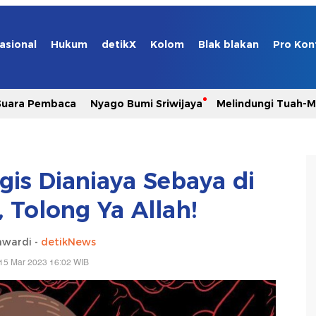
asional
Hukum
detikX
Kolom
Blak blakan
Pro Kon
Suara Pembaca
Nyago Bumi Sriwijaya
Melindungi Tuah-
gis Dianiaya Sebaya di
, Tolong Ya Allah!
awardi -
detikNews
15 Mar 2023 16:02 WIB