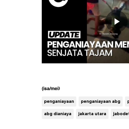
(isa/mei)
penganiayaan
penganiayaan abg
abg dianiaya
jakarta utara
jabode