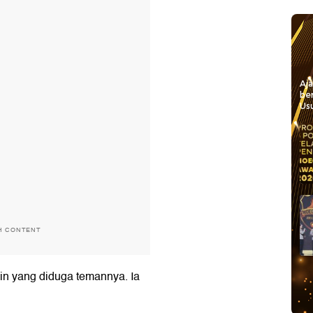
Aj
be
Usu
H CONTENT
ain yang diduga temannya. Ia