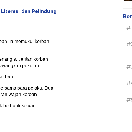
 Literasi dan Pelindung
Ber
#
rban. Ia memukul korban
#
nangis. Jeritan korban
layangkan pukulan.
#
 korban.
#
 bersama para pelaku. Dua
arah wajah korban.
#
k berhenti keluar.