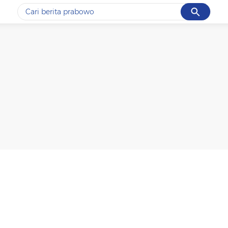
Cancel
Yang sedang ramai dicari
#1
data live draw sgp
#2
k-talk
#3
kebakaran
#4
prabowo
#5
gempa hari ini
Promoted
Terakhir yang dicari
Loading...