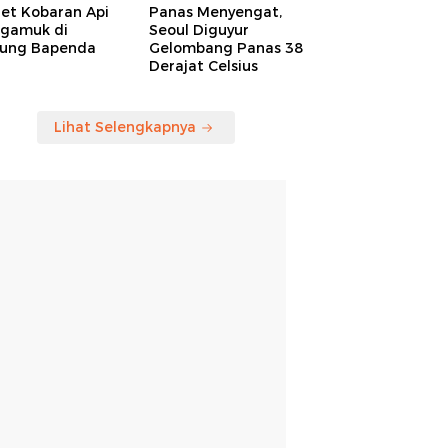
ret Kobaran Api
Panas Menyengat,
gamuk di
Seoul Diguyur
ung Bapenda
Gelombang Panas 38
Derajat Celsius
Lihat Selengkapnya