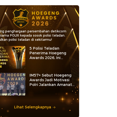
ang penghargaan persembahan detikcom
rsama POLRI kepada sosok polisi teladan.
lkan polisi teladan di sekitarmu!
5 Polisi Teladan
Penerima Hoegeng
Awards 2026, Ini
Kategori dan Kiprahnya
IM57+ Sebut Hoegeng
Awards Jadi Motivasi
Polri Jalankan Amanat
Konstitusi
Lihat Selengkapnya