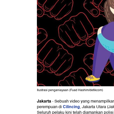
Ilustrasi penganiayaan (Fuad Hashim/detikcom)
Jakarta
-
Sebuah video yang menampilkan
Cilincing
perempuan di
, Jakarta Utara (Jak
Seluruh pelaku kini telah diamankan polisi