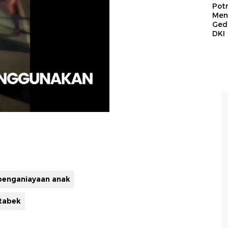
Pot
Men
Ged
DKI
penganiayaan anak
tabek