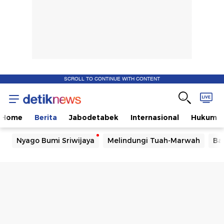
SCROLL TO CONTINUE WITH CONTENT
Home
Berita
Jabodetabek
Internasional
Hukum
Nyago Bumi Sriwijaya
Melindungi Tuah-Marwah
Ba