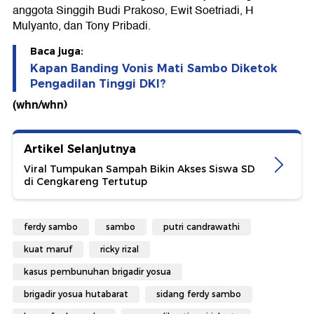
anggota Singgih Budi Prakoso, Ewit Soetriadi, H
Mulyanto, dan Tony Pribadi.
Baca juga:
Kapan Banding Vonis Mati Sambo Diketok
Pengadilan Tinggi DKI?
(whn/whn)
Artikel Selanjutnya
Viral Tumpukan Sampah Bikin Akses Siswa SD
di Cengkareng Tertutup
ferdy sambo
sambo
putri candrawathi
kuat maruf
ricky rizal
kasus pembunuhan brigadir yosua
brigadir yosua hutabarat
sidang ferdy sambo