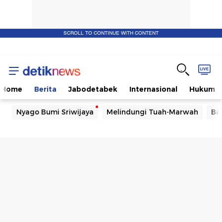
SCROLL TO CONTINUE WITH CONTENT
Home
Berita
Jabodetabek
Internasional
Hukum
Nyago Bumi Sriwijaya
Melindungi Tuah-Marwah
Ba