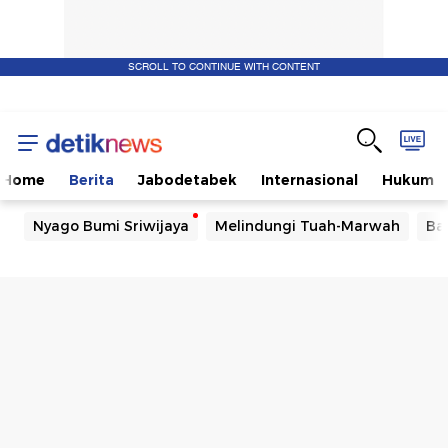
SCROLL TO CONTINUE WITH CONTENT
Home
Berita
Jabodetabek
Internasional
Hukum
Nyago Bumi Sriwijaya
Melindungi Tuah-Marwah
Ba