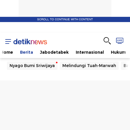
SCROLL TO CONTINUE WITH CONTENT
Home
Berita
Jabodetabek
Internasional
Hukum
Nyago Bumi Sriwijaya
Melindungi Tuah-Marwah
Ba