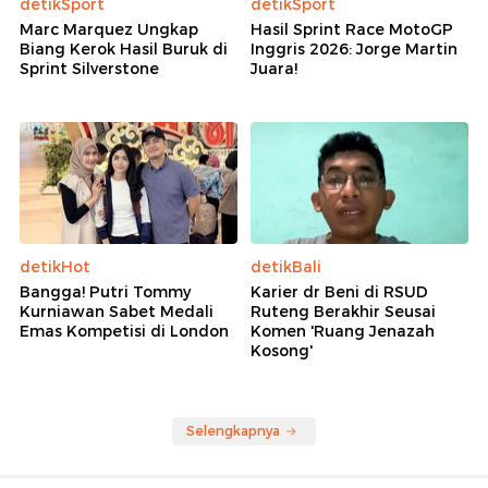
detikSport
detikSport
Marc Marquez Ungkap
Hasil Sprint Race MotoGP
Biang Kerok Hasil Buruk di
Inggris 2026: Jorge Martin
Sprint Silverstone
Juara!
detikHot
detikBali
Bangga! Putri Tommy
Karier dr Beni di RSUD
Kurniawan Sabet Medali
Ruteng Berakhir Seusai
Emas Kompetisi di London
Komen 'Ruang Jenazah
Kosong'
Selengkapnya