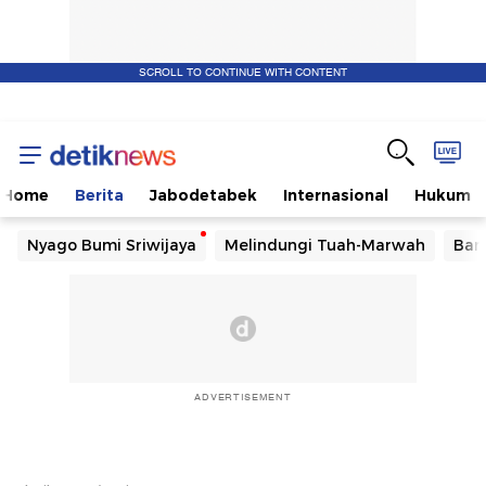
SCROLL TO CONTINUE WITH CONTENT
Home
Berita
Jabodetabek
Internasional
Hukum
Nyago Bumi Sriwijaya
Melindungi Tuah-Marwah
Ban
ADVERTISEMENT