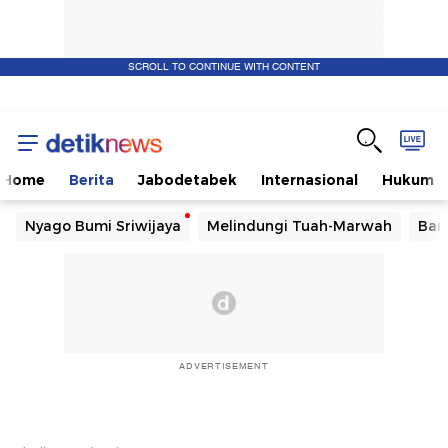
SCROLL TO CONTINUE WITH CONTENT
Home
Berita
Jabodetabek
Internasional
Hukum
Nyago Bumi Sriwijaya
Melindungi Tuah-Marwah
Ban
ADVERTISEMENT