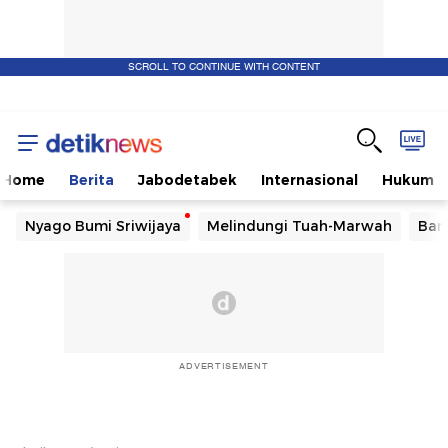
SCROLL TO CONTINUE WITH CONTENT
Home
Berita
Jabodetabek
Internasional
Hukum
Nyago Bumi Sriwijaya
Melindungi Tuah-Marwah
Ban
ADVERTISEMENT