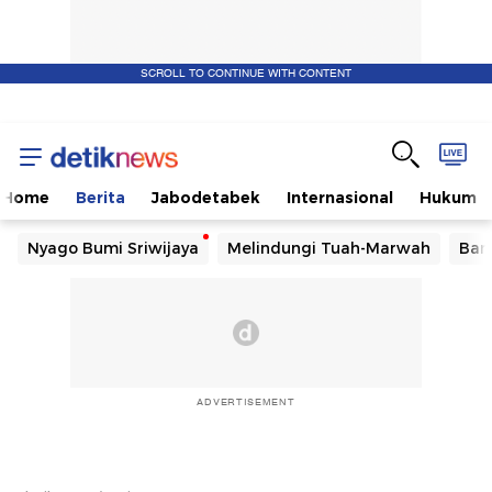
SCROLL TO CONTINUE WITH CONTENT
Home
Berita
Jabodetabek
Internasional
Hukum
Nyago Bumi Sriwijaya
Melindungi Tuah-Marwah
Ban
ADVERTISEMENT