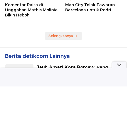
detikHot
Sepakbola
Komentar Raisa di
Man City Tolak Tawaran
Unggahan Mathis Molinie
Barcelona untuk Rodri
Bikin Heboh
Selengkapnya
Berita detikcom Lainnya
Jauh Amat! Kota Romawi yang
Hilang Ditemukan di Padang Gurun
Mesir
detikInet
Harapan Kembali Mekar dari Kebun
Bugenvil