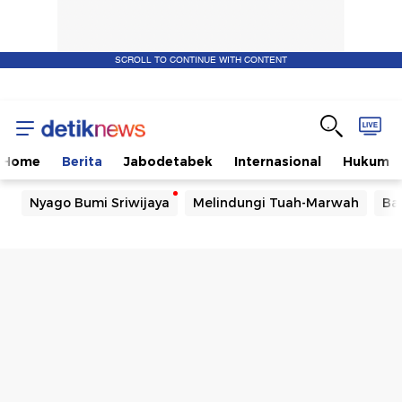
SCROLL TO CONTINUE WITH CONTENT
Home
Berita
Jabodetabek
Internasional
Hukum
Nyago Bumi Sriwijaya
Melindungi Tuah-Marwah
Ba