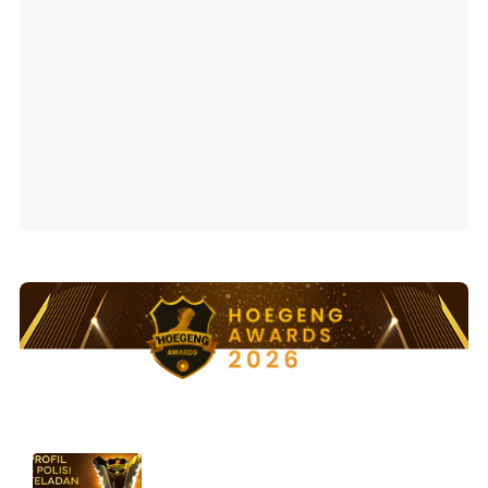
Ajang penghargaan persembahan detikcom bersama POLRI
kepada sosok polisi teladan. Usulkan polisi teladan di
sekitarmu!
5 Polisi Teladan Penerima
Hoegeng Awards 2026, Ini