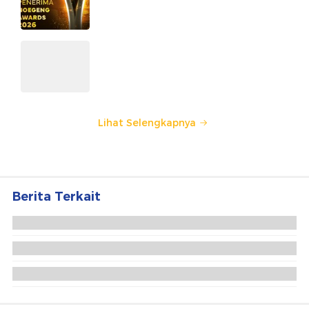
Kategori dan Kiprahnya
IM57+ Sebut Hoegeng Awards
Jadi Motivasi Polri Jalankan
Amanat Konstitusi
Lihat Selengkapnya
Berita Terkait
Din Syamsuddin Ingatkan Umat Tak Terpecah
karena Beda Paham Agama-Politik
Temui Din Syamsuddin, Dubes Iran Serukan
Kampanye Antiperang AS Vs Iran
JK-Jimly Asshiddiqie Salat Idul Adha di Masjid Al