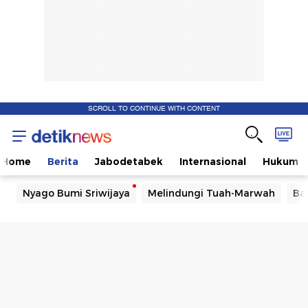
SCROLL TO CONTINUE WITH CONTENT
Home
Berita
Jabodetabek
Internasional
Hukum
Nyago Bumi Sriwijaya
Melindungi Tuah-Marwah
Ba