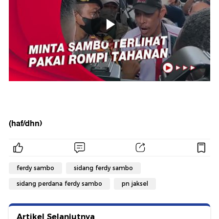
(haf/dhn)
ferdy sambo
sidang ferdy sambo
sidang perdana ferdy sambo
pn jaksel
Artikel Selanjutnya