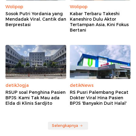
Wolipop
Wolipop
Sosok Putri Yordania yang
Kabar Terbaru Takeshi
Mendadak Viral, Cantik dan
Kaneshiro Dulu Aktor
Berprestasi
Tertampan Asia, Kini Fokus
Bertani
detikJogja
detikNews
RSUP soal Penghina Pasien
RS Pusri Palembang Pecat
BPJS: Kami Tak Mau ada
Dokter Viral Hina Pasien
Elda di Klinis Sardjito
BPJS 'Banyakin Duit Halal'
Selengkapnya