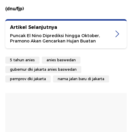
(dnu/fjp)
Artikel Selanjutnya
Puncak El Nino Diprediksi hingga Oktober,
Pramono Akan Gencarkan Hujan Buatan
5 tahun anies
anies baswedan
gubernur dki jakarta anies baswedan
pemprov dki jakarta
nama jalan baru di jakarta