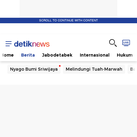
SCROLL TO CONTINUE WITH CONTENT
Home
Berita
Jabodetabek
Internasional
Hukum
Nyago Bumi Sriwijaya
Melindungi Tuah-Marwah
Ba