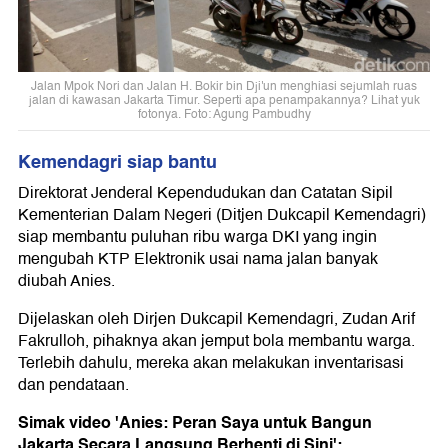
Jalan Mpok Nori dan Jalan H. Bokir bin Dji'un menghiasi sejumlah ruas
jalan di kawasan Jakarta Timur. Seperti apa penampakannya? Lihat yuk
fotonya. Foto: Agung Pambudhy
Kemendagri siap bantu
Direktorat Jenderal Kependudukan dan Catatan Sipil
Kementerian Dalam Negeri (Ditjen Dukcapil Kemendagri)
siap membantu puluhan ribu warga DKI yang ingin
mengubah KTP Elektronik usai nama jalan banyak
diubah Anies.
Dijelaskan oleh Dirjen Dukcapil Kemendagri, Zudan Arif
Fakrulloh, pihaknya akan jemput bola membantu warga.
Terlebih dahulu, mereka akan melakukan inventarisasi
dan pendataan.
Simak video 'Anies: Peran Saya untuk Bangun
Jakarta Secara Langsung Berhenti di Sini':