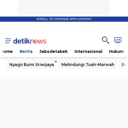
SCROLL TO CONTINUE WITH CONTENT
Home
Berita
Jabodetabek
Internasional
Hukum
Nyago Bumi Sriwijaya
Melindungi Tuah-Marwah
Ba