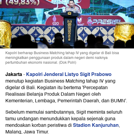
Kapolri berharap Business Matching tahap IV yang digelar di Bali bisa
meningkatkan penggunaan produk dalam negeri demi naiknya
pertumbuhan ekonomi nasional. (Dok Polri)
Jakarta
Kapolri Jenderal Listyo Sigit Prabowo
-
menutup kegiatan Business Matching tahap IV yang
digelar di Bali. Kegiatan itu bertema 'Percepatan
Realisasi Belanja Produk Dalam Negeri oleh
Kementerian, Lembaga, Pemerintah Daerah, dan BUMN'.
Sebelum memulai sambutannya, Sigit meminta seluruh
tamu undangan menundukkan kepala sejenak guna
Stadion Kanjuruhan
mendoakan korban peristiwa di
,
Malang, Jawa Timur.