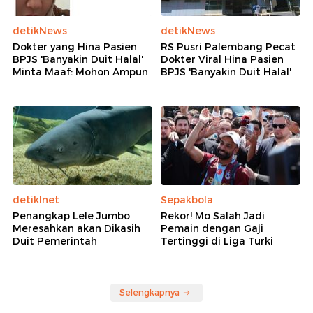
detikNews
detikNews
Dokter yang Hina Pasien
RS Pusri Palembang Pecat
BPJS 'Banyakin Duit Halal'
Dokter Viral Hina Pasien
Minta Maaf: Mohon Ampun
BPJS 'Banyakin Duit Halal'
detikInet
Sepakbola
Penangkap Lele Jumbo
Rekor! Mo Salah Jadi
Meresahkan akan Dikasih
Pemain dengan Gaji
Duit Pemerintah
Tertinggi di Liga Turki
Selengkapnya