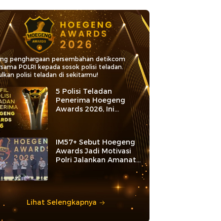
ang penghargaan persembahan detikcom
rsama POLRI kepada sosok polisi teladan.
lkan polisi teladan di sekitarmu!
5 Polisi Teladan
Penerima Hoegeng
Awards 2026, Ini
Kategori dan Kiprahnya
IM57+ Sebut Hoegeng
Awards Jadi Motivasi
Polri Jalankan Amanat
Konstitusi
Lihat Selengkapnya