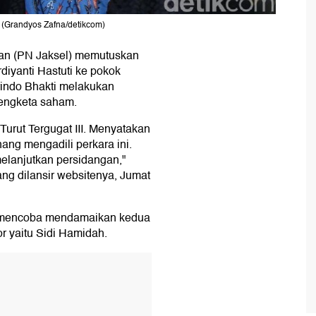
(Grandyos Zafna/detikcom)
tan (PN Jaksel) memutuskan
diyanti Hastuti ke pokok
indo Bhakti melakukan
engketa saham.
Turut Tergugat III. Menyatakan
ang mengadili perkara ini.
elanjutkan persidangan,"
ng dilansir websitenya, Jumat
h mencoba mendamaikan kedua
r yaitu Sidi Hamidah.