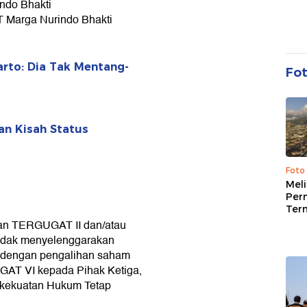
indo Bhakti
T Marga Nurindo Bhakti
rto: Dia Tak Mentang-
Fo
an Kisah Status
Foto
Mel
Per
Ter
an TERGUGAT II dan/atau
idak menyelenggarakan
t dengan pengalihan saham
GAT VI kepada Pihak Ketiga,
rkekuatan Hukum Tetap