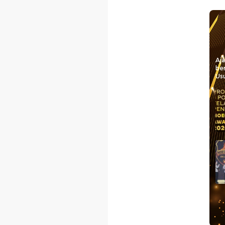
Aj
be
Usu