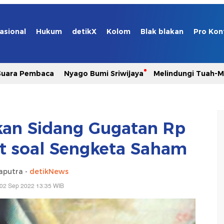
asional
Hukum
detikX
Kolom
Blak blakan
Pro Kon
Suara Pembaca
Nyago Bumi Sriwijaya
Melindungi Tuah-
kan Sidang Gugatan Rp
t soal Sengketa Saham
aputra -
detikNews
 02 Sep 2022 13:35 WIB