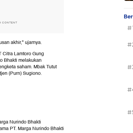
Ber
H CONTENT
#
an akhir," ujarnya.
#
T Citra Lamtoro Gung
do Bhakti melakukan
ngketa saham. Mbak Tutut
#
jen (Purn) Sugiono.
#
#
arga Nurindo Bhakti
ama PT. Marga Nurindo Bhakti