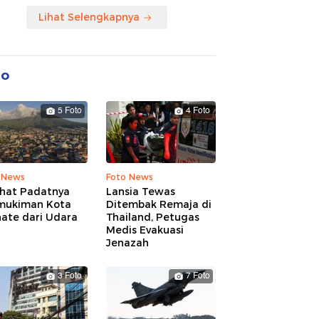
Lihat Selengkapnya
to
5 Foto
4 Foto
 News
Foto News
ihat Padatnya
Lansia Tewas
mukiman Kota
Ditembak Remaja di
nate dari Udara
Thailand, Petugas
Medis Evakuasi
Jenazah
3 Foto
7 Foto