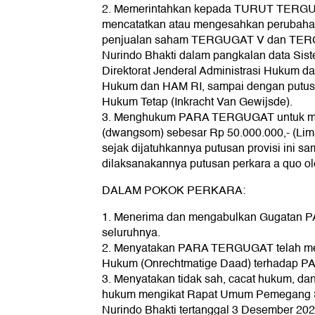
2. Memerintahkan kepada TURUT TERGUGA
mencatatkan atau mengesahkan perubahan
penjualan saham TERGUGAT V dan TERG
Nurindo Bhakti dalam pangkalan data Sis
Direktorat Jenderal Administrasi Hukum 
Hukum dan HAM RI, sampai dengan putusa
Hukum Tetap (Inkracht Van Gewijsde).
3. Menghukum PARA TERGUGAT untuk m
(dwangsom) sebesar Rp 50.000.000,- (Lima 
sejak dijatuhkannya putusan provisi ini s
dilaksanakannya putusan perkara a quo
DALAM POKOK PERKARA:
1. Menerima dan mengabulkan Gugatan
seluruhnya.
2. Menyatakan PARA TERGUGAT telah me
Hukum (Onrechtmatige Daad) terhadap
3. Menyatakan tidak sah, cacat hukum, dan
hukum mengikat Rapat Umum Pemegang S
Nurindo Bhakti tertanggal 3 Desember 202