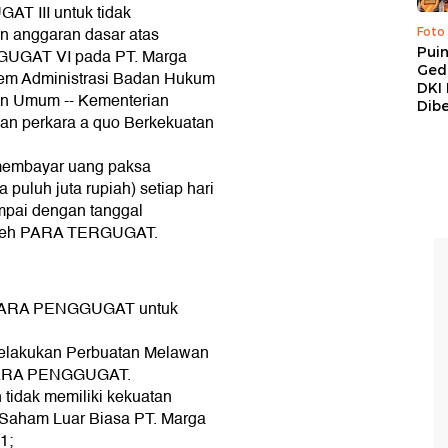
T III untuk tidak
 anggaran dasar atas
Foto
Pui
UGAT VI pada PT. Marga
Ged
tem Administrasi Badan Hukum
DKI 
dan Umum -- Kementerian
Dibe
n perkara a quo Berkekuatan
embayar uang paksa
puluh juta rupiah) setiap hari
ampai dengan tanggal
 oleh PARA TERGUGAT.
 PARA PENGGUGAT untuk
lakukan Perbuatan Melawan
 PARA PENGGUGAT.
 tidak memiliki kekuatan
aham Luar Biasa PT. Marga
1;