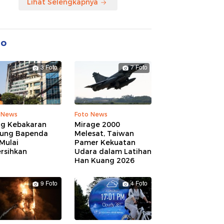
Lihat Selengkapnya
to
3 Foto
7 Foto
 News
Foto News
ng Kebakaran
Mirage 2000
ung Bapenda
Melesat, Taiwan
Mulai
Pamer Kekuatan
rsihkan
Udara dalam Latihan
Han Kuang 2026
9 Foto
4 Foto