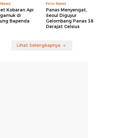
 News
Foto News
ret Kobaran Api
Panas Menyengat,
gamuk di
Seoul Diguyur
ung Bapenda
Gelombang Panas 38
Derajat Celsius
Lihat Selengkapnya