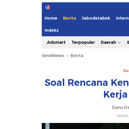
Home
Berita
Jabodetabek
Intern
Indeks
Adsmart
Terpopuler
Daerah
detikNews
Berita
Su
Soal Rencana Ken
Kerja
Danu Da
Selasa,