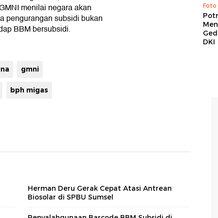
 GMNI menilai negara akan
Foto
Pot
data pengurangan subsidi bukan
Men
adap BBM bersubsidi.
Ged
DKI
una
gmni
bph migas
Herman Deru Gerak Cepat Atasi Antrean
Biosolar di SPBU Sumsel
Penyalahgunaan Barcode BBM Subsidi di