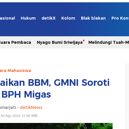
asional
Hukum
detikX
Kolom
Blak blakan
Pro Kon
Suara Pembaca
Nyago Bumi Sriwijaya
Melindungi Tuah-
ara Mahasiswa
aikan BBM, GMNI Soroti
 BPH Migas
marjati -
detikNews
 30 Agu 2022 12:36 WIB