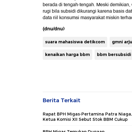
berada di tengah-tengah. Meski demikian,
rugi bila subsidi dikurangi karena basis 
data riil konsumsi masyarakat miskin terh
(dnu/dnu)
suara mahasiswa detikcom
gmni arj
kenaikan harga bbm
bbm bersubsidi
Berita Terkait
Rapat BPH Migas-Pertamina Patra Niaga,
Ketua Komisi XII Sebut Stok BBM Cukup
BPH Migas Temukan Dugaan