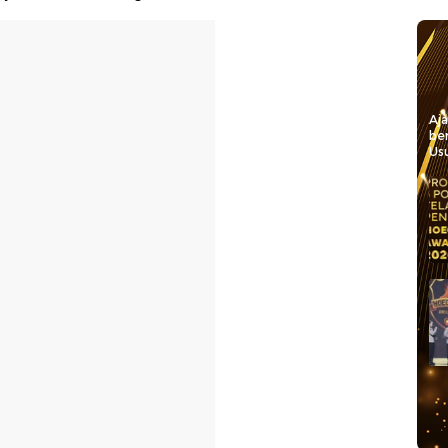
Aj
be
Usu