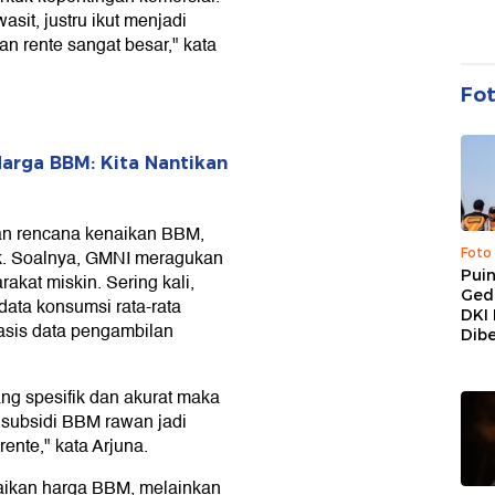
it, justru ikut menjadi
an rente sangat besar," kata
Fo
arga BBM: Kita Nantikan
n rencana kenaikan BBM,
Foto
k. Soalnya, GMNI meragukan
Pui
kat miskin. Sering kali,
Ged
ata konsumsi rata-rata
DKI 
asis data pengambilan
Dibe
ng spesifik dan akurat maka
 subsidi BBM rawan jadi
ente," kata Arjuna.
naikan harga BBM, melainkan