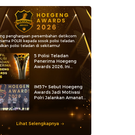
ang penghargaan persembahan detikcom
rsama POLRI kepada sosok polisi teladan.
lkan polisi teladan di sekitarmu!
5 Polisi Teladan
Penerima Hoegeng
Awards 2026, Ini
Kategori dan Kiprahnya
IM57+ Sebut Hoegeng
Awards Jadi Motivasi
Polri Jalankan Amanat
Konstitusi
Lihat Selengkapnya