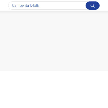
Cancel
Yang sedang ramai dicari
#1
data live draw sgp
#2
k-talk
#3
kebakaran
#4
prabowo
#5
gempa hari ini
Promoted
Terakhir yang dicari
Loading...