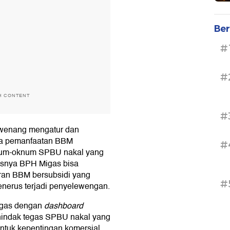
Ber
#
#
H CONTENT
#
rwenang mengatur dan
gga pemanfaatan BBM
#
knum-oknum SPBU nakal yang
snya BPH Migas bisa
ran BBM bersubsidi yang
#
enerus terjadi penyelewengan.
igas dengan
dashboard
nindak tegas SPBU nakal yang
tuk kepentingan komersial.