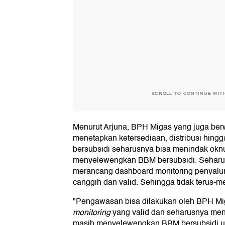
SCROLL TO CONTINUE WIT
Menurut Arjuna, BPH Migas yang juga be
menetapkan ketersediaan, distribusi hin
bersubsidi seharusnya bisa menindak o
menyelewengkan BBM bersubsidi. Seharu
merancang dashboard monitoring penyalu
canggih dan valid. Sehingga tidak terus-m
"Pengawasan bisa dilakukan oleh BPH M
monitoring
yang valid dan seharusnya me
masih menyelewengkan BBM bersubsidi un