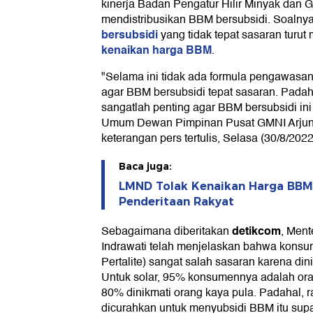
kinerja Badan Pengatur Hilir Minyak dan 
mendistribusikan BBM bersubsidi. Soalnya
bersubsidi
yang tidak tepat sasaran turut 
kenaikan harga BBM
.
"Selama ini tidak ada formula pengawasan
agar BBM bersubsidi tepat sasaran. Pada
sangatlah penting agar BBM bersubsidi ini
Umum Dewan Pimpinan Pusat GMNI Arjuna
keterangan pers tertulis, Selasa (30/8/2022
Baca juga:
LMND Tolak Kenaikan Harga BBM
Penderitaan Rakyat
detikcom
Sebagaimana diberitakan
, Ment
Indrawati telah menjelaskan bahwa konsum
Pertalite) sangat salah sasaran karena din
Untuk solar, 95% konsumennya adalah ora
80% dinikmati orang kaya pula. Padahal, ra
dicurahkan untuk menyubsidi BBM itu supay