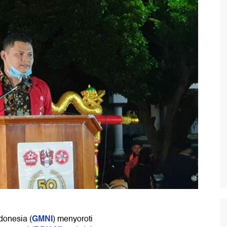
GMNI
donesia (
) menyoroti