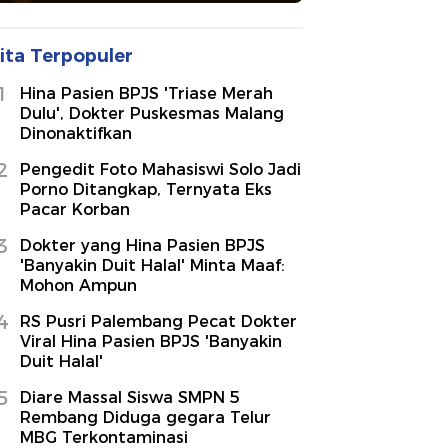
ita Terpopuler
1
Hina Pasien BPJS 'Triase Merah
Dulu', Dokter Puskesmas Malang
Dinonaktifkan
2
Pengedit Foto Mahasiswi Solo Jadi
Porno Ditangkap, Ternyata Eks
Pacar Korban
3
Dokter yang Hina Pasien BPJS
'Banyakin Duit Halal' Minta Maaf:
Mohon Ampun
4
RS Pusri Palembang Pecat Dokter
Viral Hina Pasien BPJS 'Banyakin
Duit Halal'
5
Diare Massal Siswa SMPN 5
Rembang Diduga gegara Telur
MBG Terkontaminasi