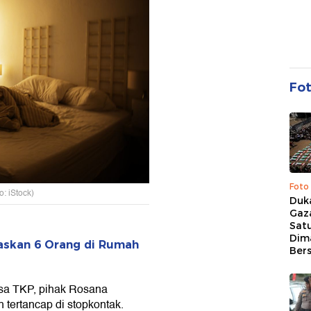
Fo
Foto
o: iStock)
Duk
Gaz
Sat
Dim
askan 6 Orang di Rumah
Ber
ksa TKP, pihak Rosana
 tertancap di stopkontak.