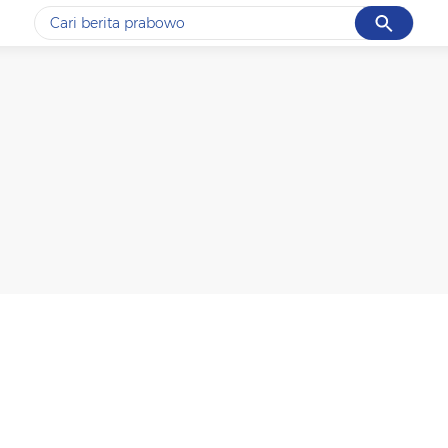
Cancel
Yang sedang ramai dicari
#1
gempa hari ini
#2
gempa
#3
prabowo
#4
iran
#5
demo
Promoted
Terakhir yang dicari
Loading...