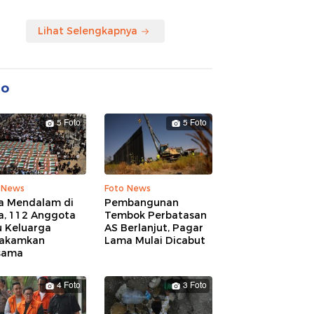
Lihat Selengkapnya
to
5 Foto
5 Foto
 News
Foto News
a Mendalam di
Pembangunan
a, 112 Anggota
Tembok Perbatasan
u Keluarga
AS Berlanjut, Pagar
akamkan
Lama Mulai Dicabut
sama
4 Foto
3 Foto