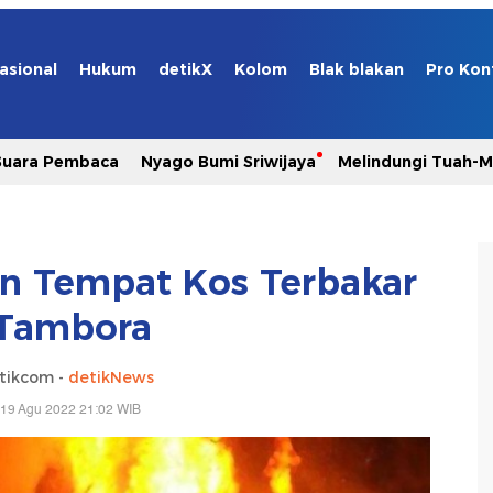
asional
Hukum
detikX
Kolom
Blak blakan
Pro Kon
Suara Pembaca
Nyago Bumi Sriwijaya
Melindungi Tuah-
n Tempat Kos Terbakar
 Tambora
tikcom -
detikNews
 19 Agu 2022 21:02 WIB