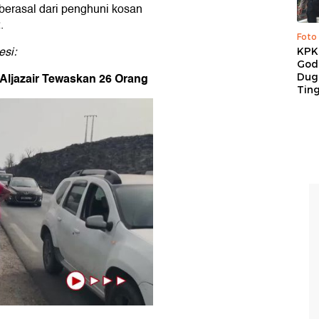
berasal dari penghuni kosan
.
Foto
esi:
KPK 
God
 Aljazair Tewaskan 26 Orang
Duga
Tin