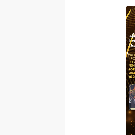
Aj
be
Usu