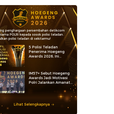
ang penghargaan persembahan detikcom
rsama POLRI kepada sosok polisi teladan.
lkan polisi teladan di sekitarmu!
5 Polisi Teladan
Penerima Hoegeng
Awards 2026, Ini
Kategori dan Kiprahnya
IM57+ Sebut Hoegeng
Awards Jadi Motivasi
Polri Jalankan Amanat
Konstitusi
Lihat Selengkapnya