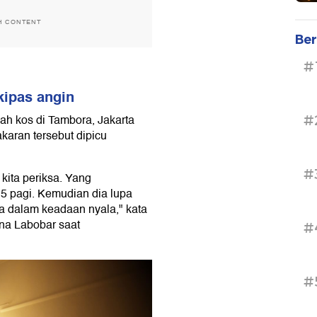
H CONTENT
Ber
#
kipas angin
h kos di Tambora, Jakarta
#
karan tersebut dipicu
#
kita periksa. Yang
5 pagi. Kemudian dia lupa
ya dalam keadaan nyala," kata
na Labobar saat
#
#