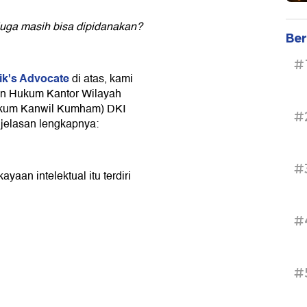
 juga masih bisa dipidanakan?
Ber
#
ik's Advocate
di atas, kami
an Hukum Kantor Wilayah
kum Kanwil Kumham) DKI
#
jelasan lengkapnya:
#
aan intelektual itu terdiri
#
#