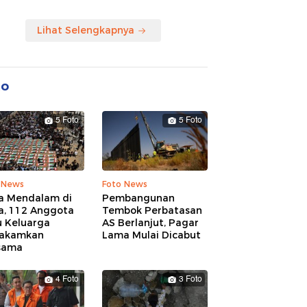
Lihat Selengkapnya
to
5 Foto
5 Foto
 News
Foto News
a Mendalam di
Pembangunan
a, 112 Anggota
Tembok Perbatasan
u Keluarga
AS Berlanjut, Pagar
akamkan
Lama Mulai Dicabut
sama
4 Foto
3 Foto