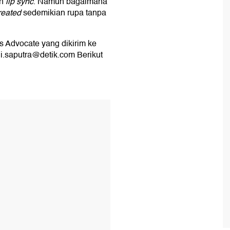
un
lip sync
. Namun bagaimana
reated
sedemikian rupa tanpa
s Advocate yang dikirim ke
di.saputra@detik.com Berikut