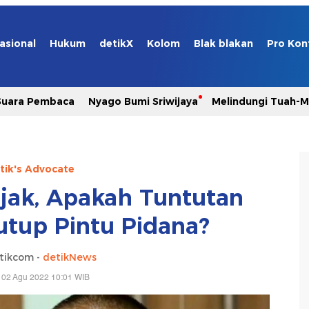
asional
Hukum
detikX
Kolom
Blak blakan
Pro Kon
Suara Pembaca
Nyago Bumi Sriwijaya
Melindungi Tuah-
tik's Advocate
jak, Apakah Tuntutan
tup Pintu Pidana?
tikcom -
detikNews
 02 Agu 2022 10:01 WIB