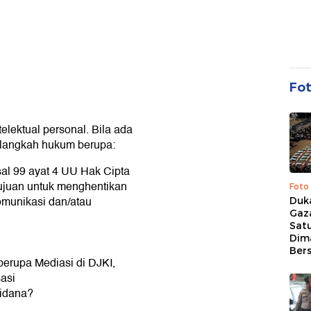
Fo
lektual personal. Bila ada
 langkah hukum berupa:
al 99 ayat 4 UU Hak Cipta
ujuan untuk menghentikan
Foto
omunikasi dan/atau
Duk
Gaz
Sat
Dim
Ber
 berupa Mediasi di DJKI,
sasi
Pidana?