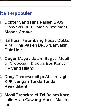
ita Terpopuler
1
Dokter yang Hina Pasien BPJS
'Banyakin Duit Halal' Minta Maaf:
Mohon Ampun
2
RS Pusri Palembang Pecat Dokter
Viral Hina Pasien BPJS 'Banyakin
Duit Halal'
3
Geger Mayat dalam Bagasi Mobil
di Grobogan, Diduga Bos Konter
HP yang Hilang
4
Rudy Tanoesoedibjo Absen Lagi,
KPK: Jangan Tunda-tunda
Penyidikan!
5
Mobil Terbakar di Tol Dalam Kota,
Lalin Arah Cawang Macet Malam
Ini