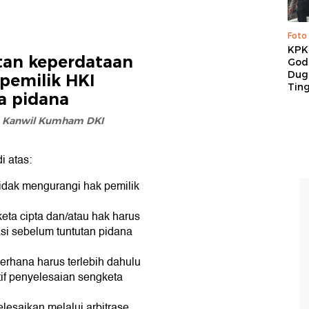
Foto
KPK 
tan keperdataan
God
Duga
pemilik HKI
Tin
a pidana
 Kanwil Kumham DKI
i atas:
idak mengurangi hak pemilik
eta cipta dan/atau hak harus
asi sebelum tuntutan pidana
rhana harus terlebih dahulu
atif penyelesaian sengketa
lesaikan melalui arbitrase