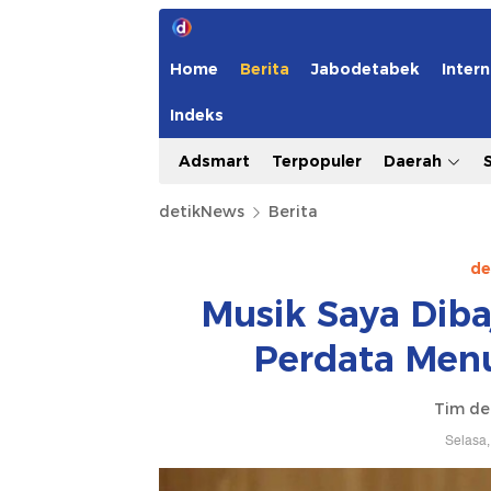
Home
Berita
Jabodetabek
Intern
Indeks
Adsmart
Terpopuler
Daerah
detikNews
Berita
de
Musik Saya Diba
Perdata Menu
Tim de
Selasa,