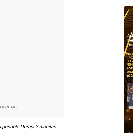
Aj
be
Usu
H CONTENT
 pendek. Durasi 2 menitan.