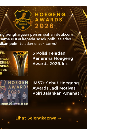
ang penghargaan persembahan detikcom
rsama POLRI kepada sosok polisi teladan.
lkan polisi teladan di sekitarmu!
5 Polisi Teladan
Penerima Hoegeng
Awards 2026, Ini
Kategori dan Kiprahnya
IM57+ Sebut Hoegeng
Awards Jadi Motivasi
Polri Jalankan Amanat
Konstitusi
Lihat Selengkapnya