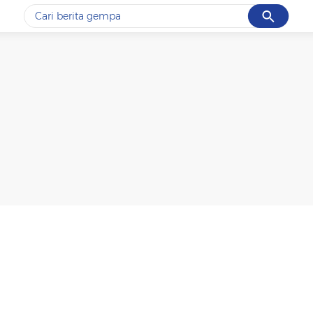
Cancel
Yang sedang ramai dicari
#1
gempa hari ini
#2
gempa
#3
prabowo
#4
iran
#5
demo
Promoted
Terakhir yang dicari
Loading...