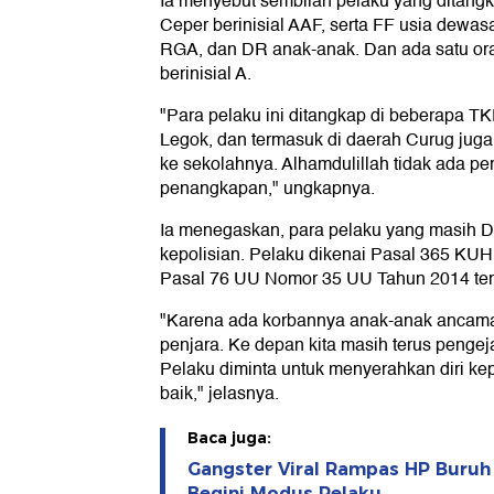
Ia menyebut sembilan pelaku yang ditangka
Ceper berinisial AAF, serta FF usia dewa
RGA, dan DR anak-anak. Dan ada satu o
berinisial A.
"Para pelaku ini ditangkap di beberapa TK
Legok, dan termasuk di daerah Curug juga
ke sekolahnya. Alhamdulillah tidak ada p
penangkapan," ungkapnya.
Ia menegaskan, para pelaku yang masih D
kepolisian. Pelaku dikenai Pasal 365 KUH
Pasal 76 UU Nomor 35 UU Tahun 2014 ten
"Karena ada korbannya anak-anak ancam
penjara. Ke depan kita masih terus penge
Pelaku diminta untuk menyerahkan diri ke
baik," jelasnya.
Baca juga:
Gangster Viral Rampas HP Buruh
Begini Modus Pelaku