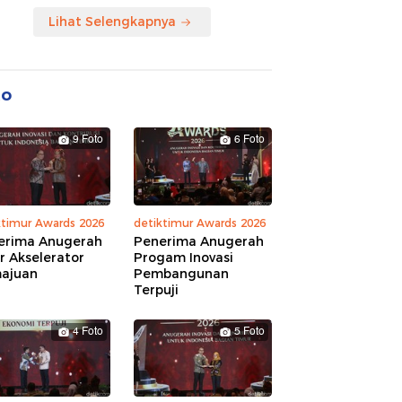
Lihat Selengkapnya
to
9 Foto
6 Foto
ktimur Awards 2026
detiktimur Awards 2026
erima Anugerah
Penerima Anugerah
r Akselerator
Progam Inovasi
ajuan
Pembangunan
Terpuji
4 Foto
5 Foto