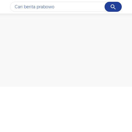
Cancel
Yang sedang ramai dicari
#1
data live draw sgp
#2
piala presiden 2026
#3
prabowo
#4
iran
#5
gempa hari ini
Promoted
Terakhir yang dicari
Loading...