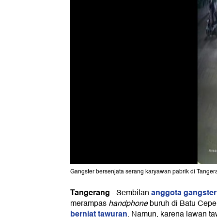
Gangster bersenjata serang karyawan pabrik di Tangera
Tangerang
anggota gangste
-
Sembilan
merampas
handphone
buruh di Batu Cepe
berniat tawuran
. Namun, karena lawan ta