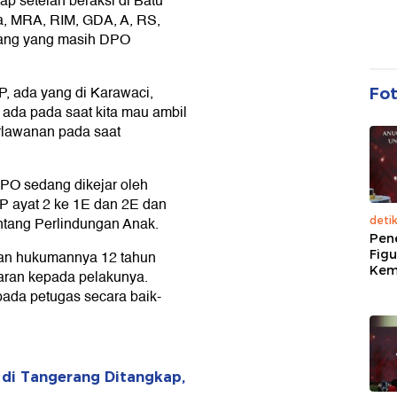
p setelah beraksi di Batu
sa, MRA, RIM, GDA, A, RS,
rang yang masih DPO
P, ada yang di Karawaci,
Fo
 ada pada saat kita mau ambil
erlawanan pada saat
PO sedang dikejar oleh
P ayat 2 ke 1E dan 2E dan
tang Perlindungan Anak.
deti
Pen
Figu
an hukumannya 12 tahun
Kem
jaran kepada pelakunya.
pada petugas secara baik-
 di Tangerang Ditangkap,