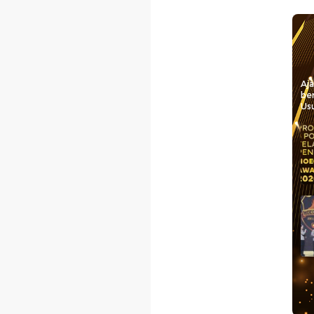
Aj
be
Usu