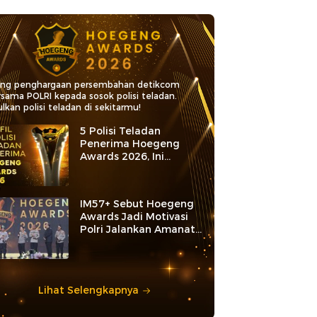
ang penghargaan persembahan detikcom
rsama POLRI kepada sosok polisi teladan.
lkan polisi teladan di sekitarmu!
5 Polisi Teladan
Penerima Hoegeng
Awards 2026, Ini
Kategori dan Kiprahnya
IM57+ Sebut Hoegeng
Awards Jadi Motivasi
Polri Jalankan Amanat
Konstitusi
Lihat Selengkapnya