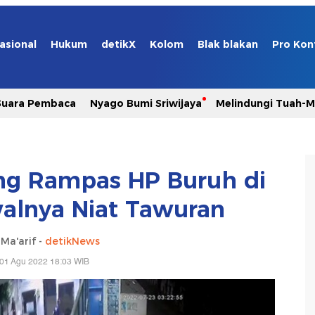
asional
Hukum
detikX
Kolom
Blak blakan
Pro Kon
Suara Pembaca
Nyago Bumi Sriwijaya
Melindungi Tuah-
ang Rampas HP Buruh di
alnya Niat Tawuran
 Ma'arif -
detikNews
 01 Agu 2022 18:03 WIB