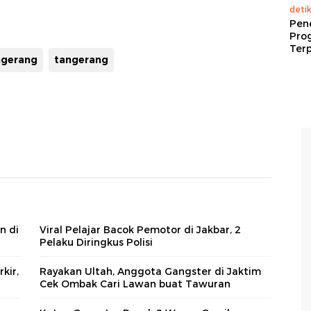
deti
Pen
Pro
Terp
ngerang
tangerang
n di
Viral Pelajar Bacok Pemotor di Jakbar, 2
Pelaku Diringkus Polisi
kir,
Rayakan Ultah, Anggota Gangster di Jaktim
Cek Ombak Cari Lawan buat Tawuran