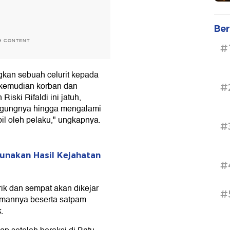
Ber
H CONTENT
#
gkan sebuah celurit kepada
kemudian korban dan
#
iski Rifaldi ini jatuh,
nggungnya hingga mengalami
il oleh pelaku," ungkapnya.
#
Gunakan Hasil Kejahatan
#
rik dan sempat akan dikejar
#
emannya beserta satpam
.