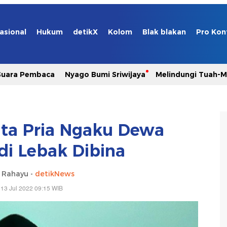
asional
Hukum
detikX
Kolom
Blak blakan
Pro Kon
Suara Pembaca
Nyago Bumi Sriwijaya
Melindungi Tuah-
ta Pria Ngaku Dewa
di Lebak Dibina
i Rahayu -
detikNews
13 Jul 2022 09:15 WIB