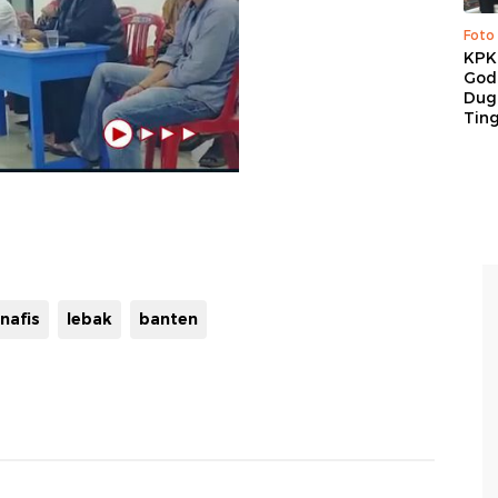
Foto
KPK 
God
Duga
Tin
 nafis
lebak
banten