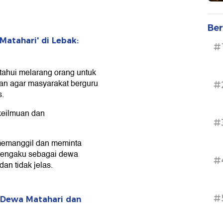
Ber
Matahari' di Lebak:
#
tahui melarang orang untuk
kan agar masyarakat berguru
#
s.
 keilmuan dan
#
memanggil dan meminta
g mengaku sebagai dewa
#
an tidak jelas.
#
u Dewa Matahari dan