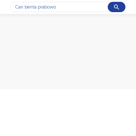
Cancel
Yang sedang ramai dicari
#1
gempa hari ini
#2
gempa
#3
prabowo
#4
iran
#5
demo
Promoted
Terakhir yang dicari
Loading...