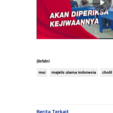
(lir/idn)
mui
majelis ulama indonesia
cholil
Berita Terkait