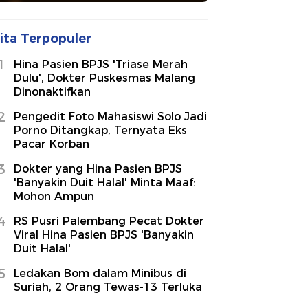
ita Terpopuler
1
Hina Pasien BPJS 'Triase Merah
Dulu', Dokter Puskesmas Malang
Dinonaktifkan
2
Pengedit Foto Mahasiswi Solo Jadi
Porno Ditangkap, Ternyata Eks
Pacar Korban
3
Dokter yang Hina Pasien BPJS
'Banyakin Duit Halal' Minta Maaf:
Mohon Ampun
4
RS Pusri Palembang Pecat Dokter
Viral Hina Pasien BPJS 'Banyakin
Duit Halal'
5
Ledakan Bom dalam Minibus di
Suriah, 2 Orang Tewas-13 Terluka