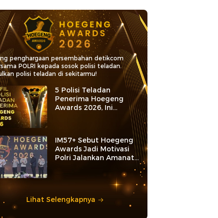
ang penghargaan persembahan detikcom
rsama POLRI kepada sosok polisi teladan.
lkan polisi teladan di sekitarmu!
5 Polisi Teladan
Penerima Hoegeng
Awards 2026, Ini
Kategori dan Kiprahnya
IM57+ Sebut Hoegeng
Awards Jadi Motivasi
Polri Jalankan Amanat
Konstitusi
Lihat Selengkapnya