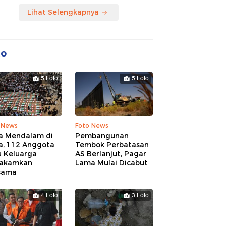
Lihat Selengkapnya
to
5 Foto
5 Foto
 News
Foto News
a Mendalam di
Pembangunan
a, 112 Anggota
Tembok Perbatasan
u Keluarga
AS Berlanjut, Pagar
akamkan
Lama Mulai Dicabut
sama
4 Foto
3 Foto