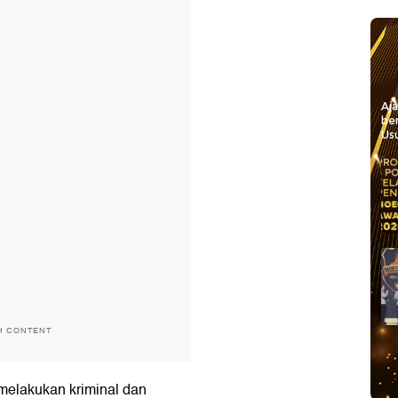
Aj
be
Usu
H CONTENT
 melakukan kriminal dan