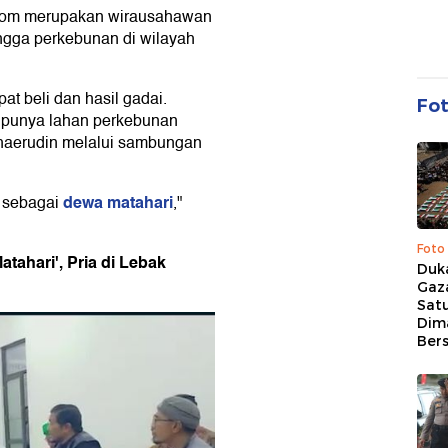
rom merupakan wirausahawan
ingga perkebunan di wilayah
t beli dan hasil gadai.
Fo
 punya lahan perkebunan
haerudin melalui sambungan
dewa matahari
,
sebagai
,"
Foto
ahari', Pria di Lebak
Duk
Gaz
Sat
Dim
Ber