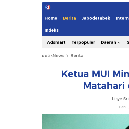
Home
Berita
Jabodetabek
Intern
Indeks
Adsmart
Terpopuler
Daerah
detikNews
Berita
Ketua MUI Min
Matahari 
Lisye Sr
Rabu, 