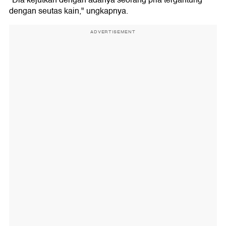
"Dia kejutkan dengan adanya seorang pria tergantung
dengan seutas kain," ungkapnya.
ADVERTISEMENT