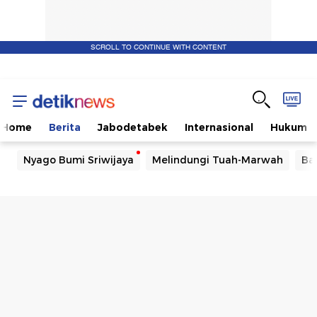
SCROLL TO CONTINUE WITH CONTENT
Home
Berita
Jabodetabek
Internasional
Hukum
Nyago Bumi Sriwijaya
Melindungi Tuah-Marwah
Ba