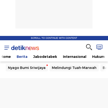
SCROLL TO CONTINUE WITH CONTENT
Home
Berita
Jabodetabek
Internasional
Hukum
Nyago Bumi Sriwijaya
Melindungi Tuah-Marwah
Ba