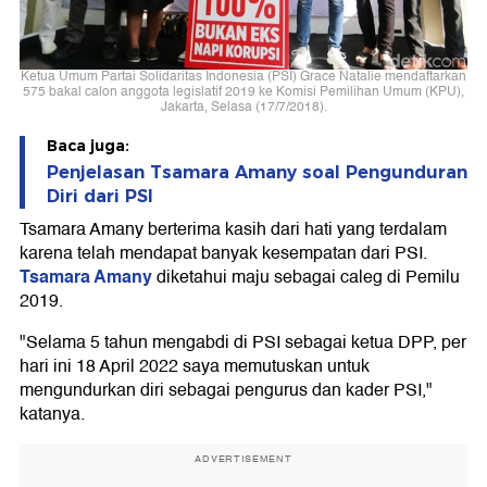
Ketua Umum Partai Solidaritas Indonesia (PSI) Grace Natalie mendaftarkan
575 bakal calon anggota legislatif 2019 ke Komisi Pemilihan Umum (KPU),
Jakarta, Selasa (17/7/2018).
Baca juga:
Penjelasan Tsamara Amany soal Pengunduran
Diri dari PSI
Tsamara Amany berterima kasih dari hati yang terdalam
karena telah mendapat banyak kesempatan dari PSI.
Tsamara Amany
diketahui maju sebagai caleg di Pemilu
2019.
"Selama 5 tahun mengabdi di PSI sebagai ketua DPP, per
hari ini 18 April 2022 saya memutuskan untuk
mengundurkan diri sebagai pengurus dan kader PSI,"
katanya.
ADVERTISEMENT