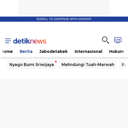
SCROLL TO CONTINUE WITH CONTENT
Home
Berita
Jabodetabek
Internasional
Hukum
Nyago Bumi Sriwijaya
Melindungi Tuah-Marwah
Ba