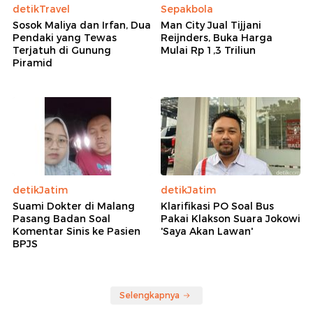
detikTravel
Sepakbola
Sosok Maliya dan Irfan, Dua
Man City Jual Tijjani
Pendaki yang Tewas
Reijnders, Buka Harga
Terjatuh di Gunung
Mulai Rp 1,3 Triliun
Piramid
detikJatim
detikJatim
Suami Dokter di Malang
Klarifikasi PO Soal Bus
Pasang Badan Soal
Pakai Klakson Suara Jokowi
Komentar Sinis ke Pasien
'Saya Akan Lawan'
BPJS
Selengkapnya