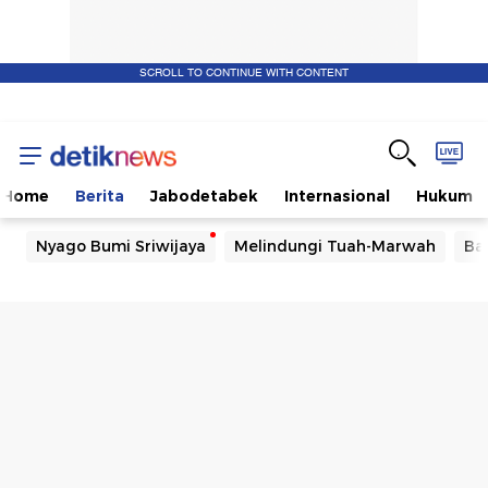
SCROLL TO CONTINUE WITH CONTENT
Home
Berita
Jabodetabek
Internasional
Hukum
Nyago Bumi Sriwijaya
Melindungi Tuah-Marwah
Ba