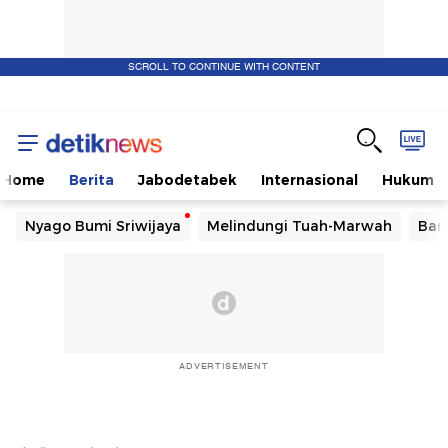
SCROLL TO CONTINUE WITH CONTENT
Home
Berita
Jabodetabek
Internasional
Hukum
Nyago Bumi Sriwijaya
Melindungi Tuah-Marwah
Ban
ADVERTISEMENT