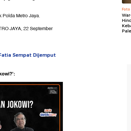
Foto
ak Polda Metro Jaya.
War
Hind
Keb
RO JAYA, 22 September
Pal
Fatia Sempat Dijemput
kowi?':