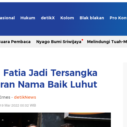
asional
Hukum
detikX
Kolom
Blak blakan
Pro Kon
Suara Pembaca
Nyago Bumi Sriwijaya
Melindungi Tuah-
 Fatia Jadi Tersangka
ran Nama Baik Luhut
Ernes -
detikNews
 19 Mar 2022 00:02 WIB