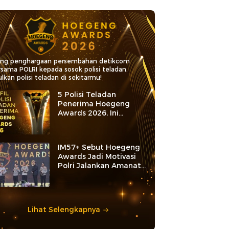
ang penghargaan persembahan detikcom
rsama POLRI kepada sosok polisi teladan.
lkan polisi teladan di sekitarmu!
5 Polisi Teladan
Penerima Hoegeng
Awards 2026, Ini
Kategori dan Kiprahnya
IM57+ Sebut Hoegeng
Awards Jadi Motivasi
Polri Jalankan Amanat
Konstitusi
Lihat Selengkapnya