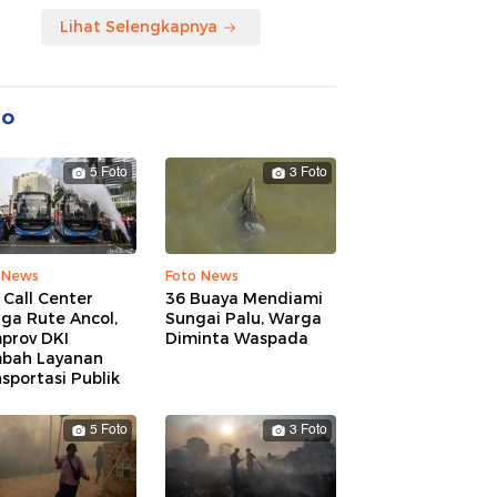
Lihat Selengkapnya
to
5 Foto
3 Foto
 News
Foto News
 Call Center
36 Buaya Mendiami
ga Rute Ancol,
Sungai Palu, Warga
prov DKI
Diminta Waspada
bah Layanan
sportasi Publik
5 Foto
3 Foto