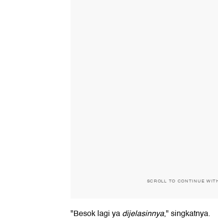
SCROLL TO CONTINUE WIT
"Besok lagi ya
dijelasinnya
," singkatnya.