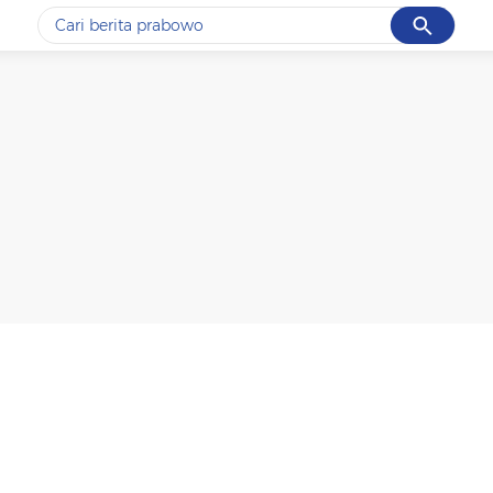
Cancel
Yang sedang ramai dicari
#1
ketik
#2
bromo
#3
streaming motogp
#4
prabowo
#5
data live draw sgp
Promoted
Terakhir yang dicari
Loading...