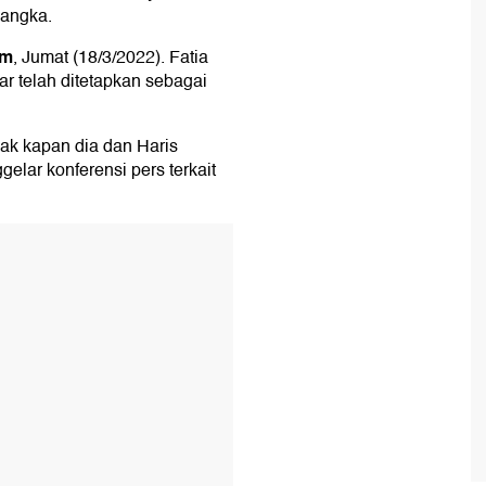
sangka.
om
, Jumat (18/3/2022). Fatia
r telah ditetapkan sebagai
jak kapan dia dan Haris
elar konferensi pers terkait