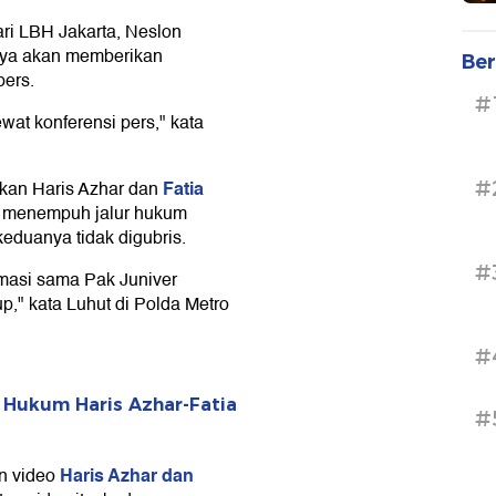
ari LBH Jakarta, Neslon
ya akan memberikan
Ber
pers.
#
wat konferensi pers," kata
Fatia
#
rkan Haris Azhar dan
t menempuh jalur hukum
eduanya tidak digubris.
#
omasi sama Pak Juniver
p," kata Luhut di Polda Metro
#
 Hukum Haris Azhar-Fatia
#
Haris Azhar dan
en video