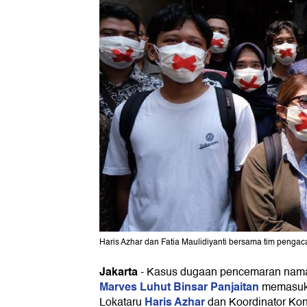
Haris Azhar dan Fatia Maulidiyanti bersama tim pengaca
Jakarta
-
Kasus dugaan pencemaran nama
Marves Luhut Binsar Panjaitan
memasuki
Haris Azhar
Lokataru
dan Koordinator Kont