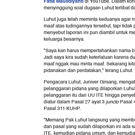
Fatia Maulidiyanti
di YouTube. Dalam kont
menyinggung soal dugaan Luhut terlibat d
Luhut juga telah meminta keduanya agar
maaf atas tudingannya tersebut, tapi tidak
menyebut laporan ini pun diambil untuk 
keluarga besarnya.
"Saya kan harus mempertahankan nama ba
Jadi saya kira sudah keterlaluan karena du
maaf nggak mau minta maaf. Sekarang kita
pidanakan dan perdatakan," terang Luhut.
Pengacara Luhut, Juniver Girsang, menga
pelanggaran pidana yang dilaporkan Luhut
pelanggaran itu dari UU ITE hingga penye
diatur dalam Pasal 27 ayat 3
juncto
Pasal 
Pasal 311 KUHP.
"Memang Pak Luhut langsung yang membuat
dan pasal yang sudah dilaporkan ini ada 
ITE, kemudian pidana umum, dan kemudia