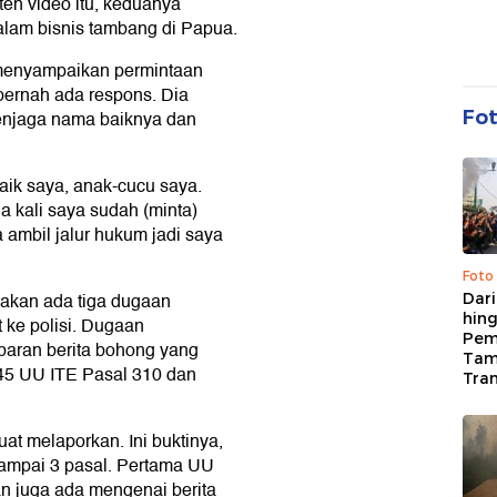
en video itu, keduanya
alam bisnis tambang di Papua.
 menyampaikan permintaan
 pernah ada respons. Dia
Fo
menjaga nama baiknya dan
ik saya, anak-cucu saya.
a kali saya sudah (minta)
 ambil jalur hukum jadi saya
Foto
takan ada tiga dugaan
Dari
hing
 ke polisi. Dugaan
Pem
baran berita bohong yang
Tam
45 UU ITE Pasal 310 dan
Tran
 melaporkan. Ini buktinya,
sampai 3 pasal. Pertama UU
n juga ada mengenai berita