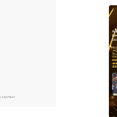
Aj
be
Usu
H CONTENT