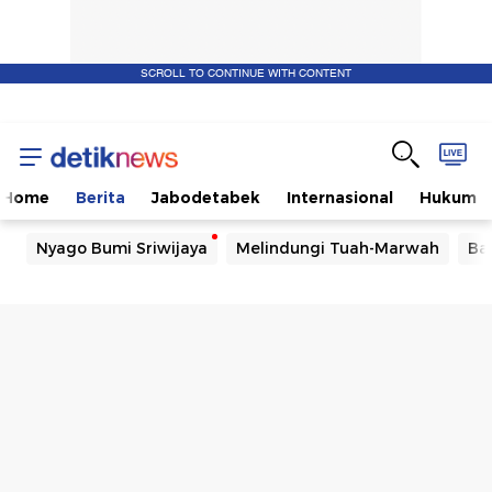
SCROLL TO CONTINUE WITH CONTENT
Home
Berita
Jabodetabek
Internasional
Hukum
Nyago Bumi Sriwijaya
Melindungi Tuah-Marwah
Ba