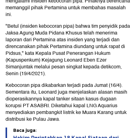
mengalami insiden kebocoran pipa. Pihaknya berencana
memanggil pihak Pertamina untuk membahas masalah
ini.
"Betul (insiden kebocoran pipa) bahwa tim penyidik pada
Jaksa Agung Muda Pidana Khusus telah menerima
laporan dari Pertamina atas insiden yang terjadi dan
direncanakan pihak Pertamina diundang untuk rapat di
Pidsus," kata Kepala Pusat Penerangan Hukum
(Kapuspenkum) Kejagung Leonard Eben Ezer
Simanjuntak melalui pesan singkat kepada detikcom,
Senin (19/4/2021).
Kebocoran pipa dikabarkan terjadi pada Jumat (16/4).
Sementara itu, Leonard juga menjelaskan alasan masih
dioperasikannya kapal tanker sitaan kasus dugaan
korupsi PT ASABRI. Diketahui kapal LNG Aquarius
menyediakan pembangkit listrik ke Muara Karang untuk
distribusi ke Pulau Jawa.
Baca juga:
Hakim Perintahkan 18 Kapal Siataan dari