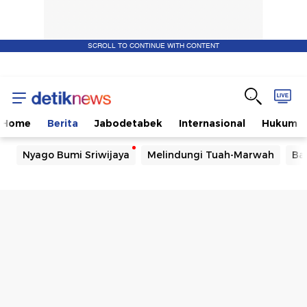
SCROLL TO CONTINUE WITH CONTENT
Home
Berita
Jabodetabek
Internasional
Hukum
Nyago Bumi Sriwijaya
Melindungi Tuah-Marwah
Ba