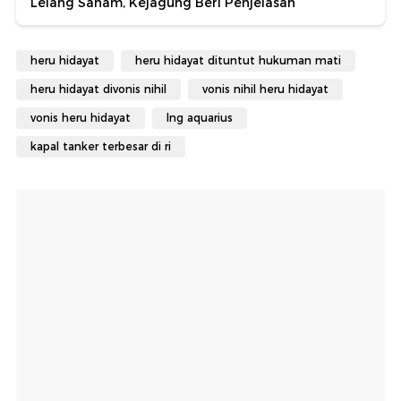
Lelang Saham, Kejagung Beri Penjelasan
heru hidayat
heru hidayat dituntut hukuman mati
heru hidayat divonis nihil
vonis nihil heru hidayat
vonis heru hidayat
lng aquarius
kapal tanker terbesar di ri