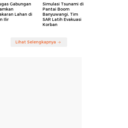
ugas Gabungan
Simulasi Tsunami di
amkan
Pantai Boom
akaran Lahan di
Banyuwangi, Tim
 Ilir
SAR Latih Evakuasi
Korban
Lihat Selengkapnya