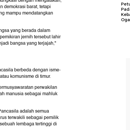
mungkasi dengan mengatakan,
Pet
 demokrasi barat, tetapi
Pad
yang mampu mendatangkan
Keb
Ogan
bangsa yang berada dalam
mikiran jernih tersebut lahir
di bangsa yang terjajah,"
casila berbeda dengan isme-
 atau komunisme di timur.
 permusyawaratan perwakilan
itrah manusia sebagai mahluk
 Pancasila adalah semua
us terwakili sebagai pemilik
 sebuah lembaga tertinggi di