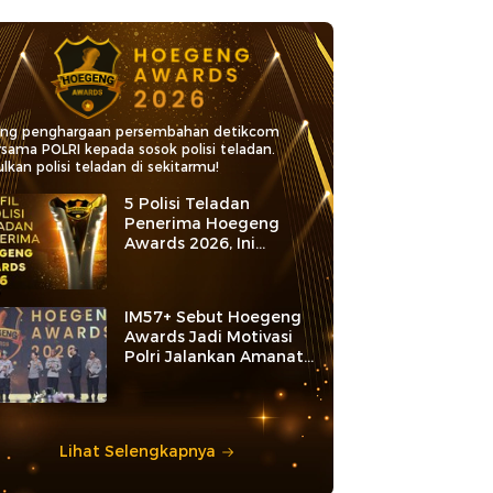
ang penghargaan persembahan detikcom
rsama POLRI kepada sosok polisi teladan.
lkan polisi teladan di sekitarmu!
5 Polisi Teladan
Penerima Hoegeng
Awards 2026, Ini
Kategori dan Kiprahnya
IM57+ Sebut Hoegeng
Awards Jadi Motivasi
Polri Jalankan Amanat
Konstitusi
Lihat Selengkapnya