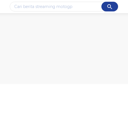
Cancel
Yang sedang ramai dicari
#1
ketik
#2
bromo
#3
streaming motogp
#4
prabowo
#5
data live draw sgp
Promoted
Terakhir yang dicari
Loading...