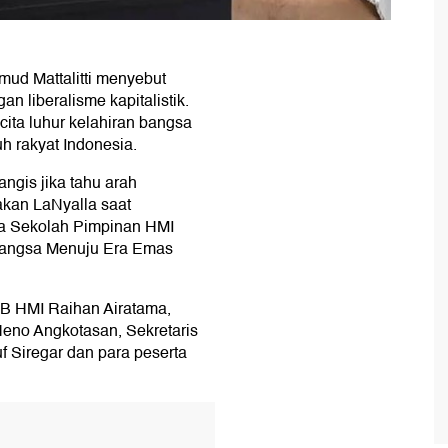
ud Mattalitti menyebut
n liberalisme kapitalistik.
-cita luhur kelahiran bangsa
uh rakyat Indonesia.
ngis jika tahu arah
takan LaNyalla saat
a Sekolah Pimpinan HMI
Bangsa Menuju Era Emas
B HMI Raihan Airatama,
eno Angkotasan, Sekretaris
 Siregar dan para peserta