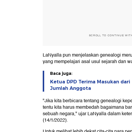
SCROLL TO CONTINUE WIT
LaNyalla pun menjelaskan genealogi mer
yang mempelajari asal usul sejarah dan w
Baca juga:
Ketua DPD Terima Masukan dari 
Jumlah Anggota
"Jika kita berbicara tentang genealogi k
tentu kita harus membedah bagaimana bang
sebuah negara," ujar LaNyalla dalam keter
(14/1/2022).
Untuk melihat lebih dekat cita-cita para pe