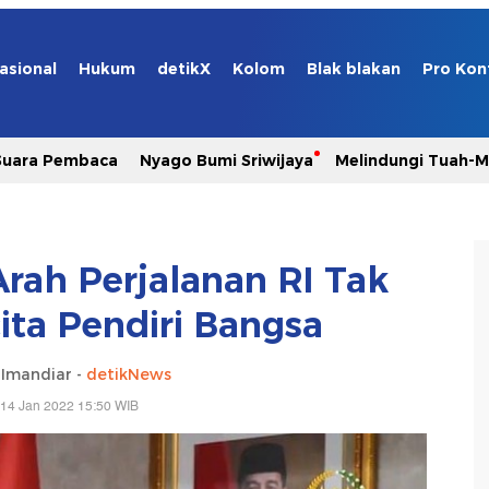
asional
Hukum
detikX
Kolom
Blak blakan
Pro Kon
Suara Pembaca
Nyago Bumi Sriwijaya
Melindungi Tuah-
Arah Perjalanan RI Tak
cita Pendiri Bangsa
 Imandiar -
detikNews
 14 Jan 2022 15:50 WIB