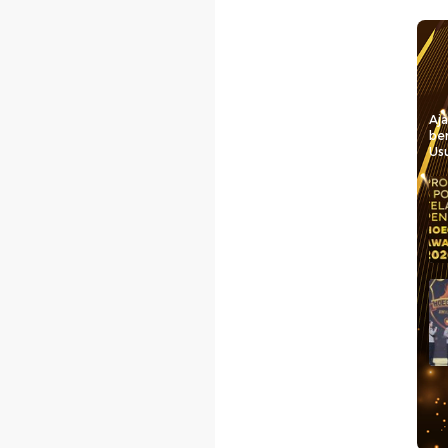
Aj
be
Usu