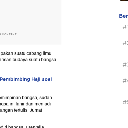
Ber
#
H CONTENT
#
upakan suatu cabang ilmu
arisan budaya suatu bangsa.
#
Pembimbing Haji soal
#
epemimpinan bangsa, sudah
#
sa ini lahir dan menjadi
angan tertulis, Jumat
ndiri bangsa, LaNyalla