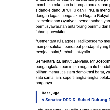
membuka rekaman beberapa percakapan p
sidang-sidang BPUPKI dan PPKI. Ia men
dengan tegas mengatakan Negara Rakyat 
Pemerintahan Syuriyah, pemerintahan yan
permusyawaratan antarorang berilmu dan be
faham perwakilan.
"Sementara Ki Bagoes Hadikoesoemo men
mempersatukan pendapat-pendapat yang b
menjadi bulat," imbuh LaNyalla.
Sementara itu, lanjut LaNyalla, Mr Soe
pengangkatan pemimpin negara itu hendakn
pilihan menurut sistem demokrasi barat,
satu sama lain, seperti angka-angka bel
harganya.
Baca juga:
4 Senator DPD RI Sulsel Dukung 