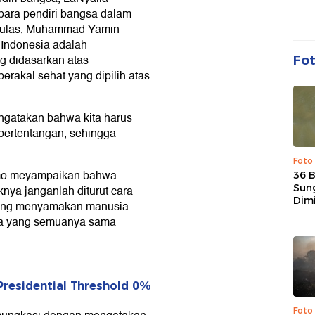
ara pendiri bangsa dalam
gulas, Muhammad Yamin
Indonesia adalah
g didasarkan atas
Fo
rakal sehat yang dipilih atas
gatakan bahwa kita harus
ertentangan, sehingga
Foto
pomo meyampaikan bahwa
36 
Sun
ya janganlah diturut cara
Dim
 yang menyamakan manusia
aka yang semuanya sama
Presidential Threshold 0%
Foto