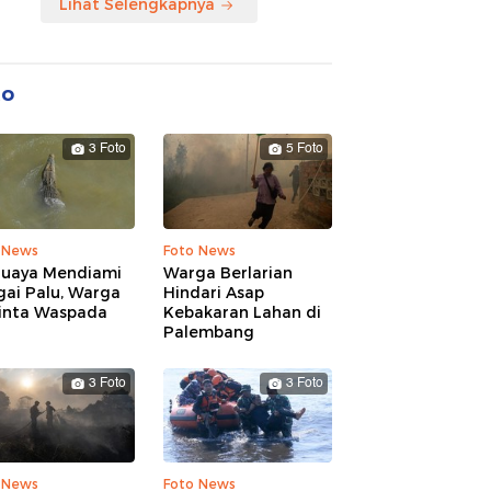
Lihat Selengkapnya
to
3 Foto
5 Foto
 News
Foto News
Buaya Mendiami
Warga Berlarian
gai Palu, Warga
Hindari Asap
inta Waspada
Kebakaran Lahan di
Palembang
3 Foto
3 Foto
 News
Foto News