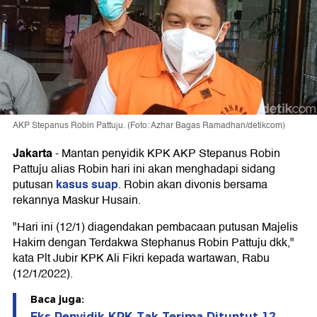
AKP Stepanus Robin Pattuju. (Foto: Azhar Bagas Ramadhan/detikcom)
Jakarta
-
Mantan penyidik KPK AKP Stepanus Robin
Pattuju alias Robin hari ini akan menghadapi sidang
kasus suap
putusan
. Robin akan divonis bersama
rekannya Maskur Husain.
"Hari ini (12/1) diagendakan pembacaan putusan Majelis
Hakim dengan Terdakwa Stephanus Robin Pattuju dkk,"
kata Plt Jubir KPK Ali Fikri kepada wartawan, Rabu
(12/1/2022).
Baca juga:
Eks Penyidik KPK Tak Terima Dituntut 12