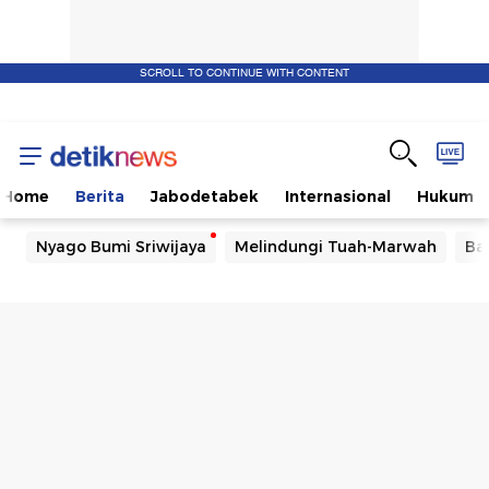
SCROLL TO CONTINUE WITH CONTENT
Home
Berita
Jabodetabek
Internasional
Hukum
Nyago Bumi Sriwijaya
Melindungi Tuah-Marwah
Ba