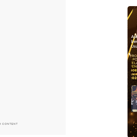
Aj
be
Usu
H CONTENT