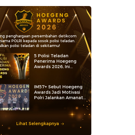
ang penghargaan persembahan detikcom
rsama POLRI kepada sosok polisi teladan.
lkan polisi teladan di sekitarmu!
5 Polisi Teladan
Penerima Hoegeng
Awards 2026, Ini
Kategori dan Kiprahnya
IM57+ Sebut Hoegeng
Awards Jadi Motivasi
Polri Jalankan Amanat
Konstitusi
Lihat Selengkapnya