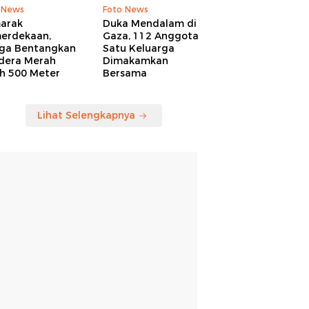
 News
Foto News
arak
Duka Mendalam di
erdekaan,
Gaza, 112 Anggota
ga Bentangkan
Satu Keluarga
dera Merah
Dimakamkan
ih 500 Meter
Bersama
Lihat Selengkapnya