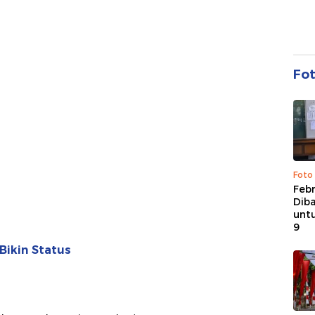
Fo
Foto
Febr
Dib
untu
9
Bikin Status