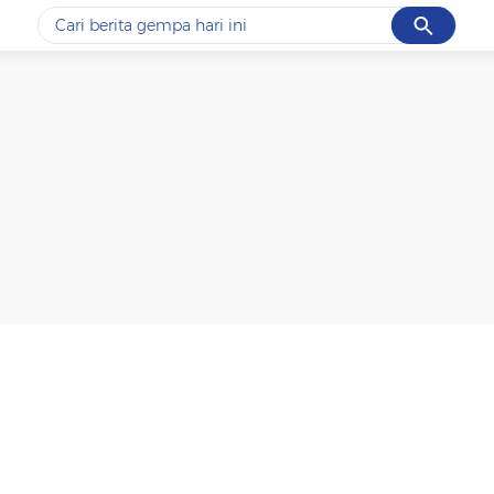
Cancel
Yang sedang ramai dicari
#1
piala presiden 2026
#2
prabowo
#3
gempa hari ini
#4
demo
#5
iran
Promoted
Terakhir yang dicari
Loading...