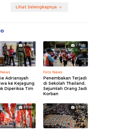
Lihat Selengkapnya
to
5 Foto
7 Foto
 News
Foto News
ie Adriansyah
Penembakan Terjadi
awa ke Kejagung
di Sekolah Thailand,
k Diperiksa Tim
Sejumlah Orang Jadi
Korban
3 Foto
5 Foto