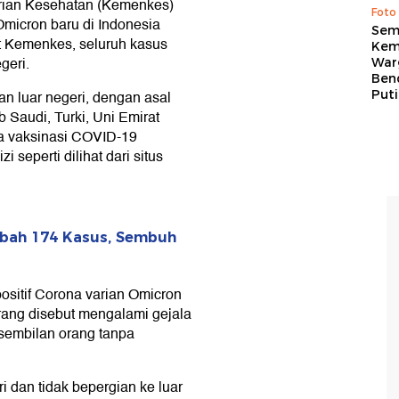
terian Kesehatan (Kemenkes)
Foto
micron baru di Indonesia
Sem
t Kemenkes, seluruh kasus
Kem
geri.
War
Ben
Put
n luar negeri, dengan asal
 Saudi, Turki, Uni Emirat
ara vaksinasi COVID-19
 seperti dilihat dari situs
mbah 174 Kasus, Sembuh
ositif Corona varian Omicron
 orang disebut mengalami gejala
 sembilan orang tanpa
 dan tidak bepergian ke luar