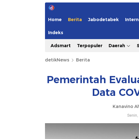
Home
Berita
Jabodetabek
Intern
Indeks
Adsmart
Terpopuler
Daerah
detikNews
Berita
Pemerintah Evalua
Data COV
Kanavino A
Senin,