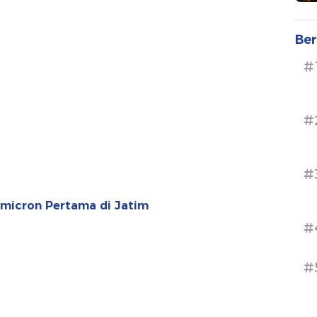
Ber
#
#
#
Omicron Pertama di Jatim
#
#