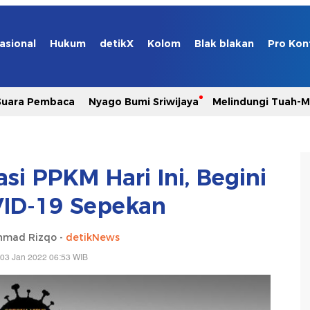
asional
Hukum
detikX
Kolom
Blak blakan
Pro Kon
Suara Pembaca
Nyago Bumi Sriwijaya
Melindungi Tuah-
si PPKM Hari Ini, Begini
ID-19 Sepekan
hmad Rizqo -
detikNews
 03 Jan 2022 06:53 WIB