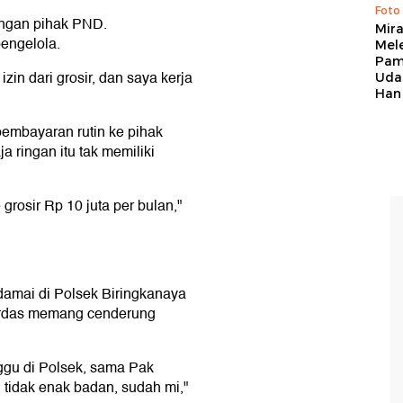
Foto
ngan pihak PND.
Mir
pengelola.
Mel
Pam
zin dari grosir, dan saya kerja
Uda
Han
embayaran rutin ke pihak
ringan itu tak memiliki
grosir Rp 10 juta per bulan,"
 damai di Polsek Biringkanaya
urdas memang cenderung
ggu di Polsek, sama Pak
g tidak enak badan, sudah mi,"