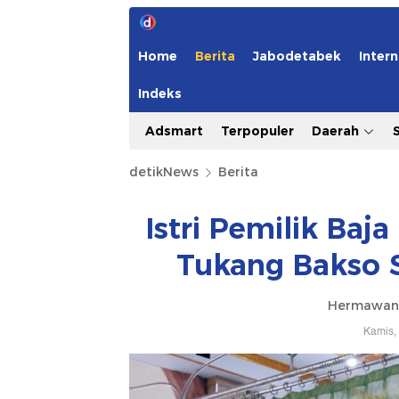
Home
Berita
Jabodetabek
Intern
Indeks
Adsmart
Terpopuler
Daerah
detikNews
Berita
Istri Pemilik Ba
Tukang Bakso 
Hermawan 
Kamis,