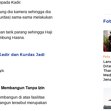
pada Kadir.
sung dia kamera sehingga dia
 Kurdas) sama-sama melakukan
Fo
uan tarik parang sehingga Haji
sambung Hasna.
Kadir dan Kurdas Jadi
Foto
Lan
Dit
ya.
Thai
Med
Jen
an Membangun Tanpa Izin
mbangun di atas fasilitas
angun tersebut merupakan