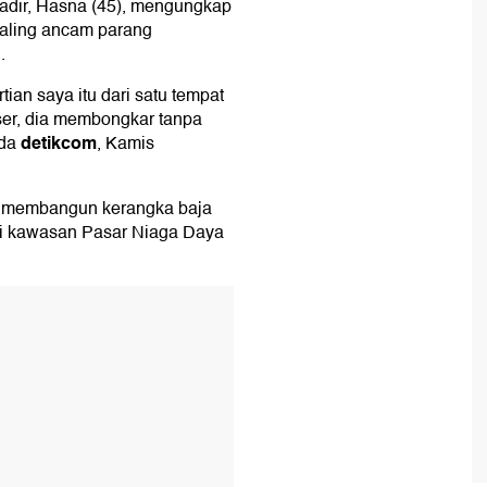
i Kadir, Hasna (45), mengungkap
saling ancam parang
.
an saya itu dari satu tempat
eser, dia membongkar tanpa
detikcom
ada
, Kamis
 membangun kerangka baja
 di kawasan Pasar Niaga Daya