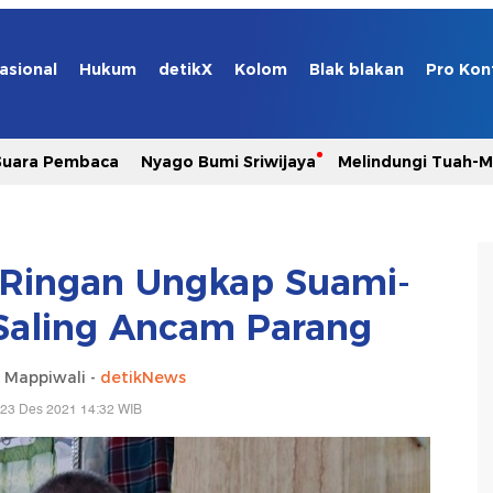
asional
Hukum
detikX
Kolom
Blak blakan
Pro Kon
Suara Pembaca
Nyago Bumi Sriwijaya
Melindungi Tuah-
ja Ringan Ungkap Suami-
Saling Ancam Parang
Mappiwali -
detikNews
 23 Des 2021 14:32 WIB