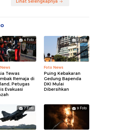
Lihat Selengkapnya
to
4 Foto
3 Foto
 News
Foto News
sia Tewas
Puing Kebakaran
embak Remaja di
Gedung Bapenda
land, Petugas
DKI Mulai
is Evakuasi
Dibersihkan
azah
7 Foto
9 Foto