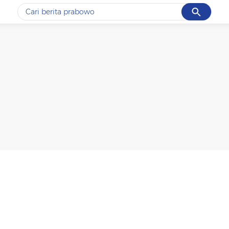
Cancel
Yang sedang ramai dicari
#1
data live draw sgp
#2
kebakaran
#3
prabowo
#4
iran
#5
gempa hari ini
Promoted
Terakhir yang dicari
Loading...