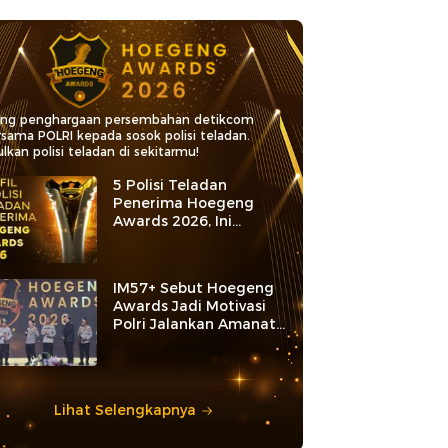
ang penghargaan persembahan detikcom
rsama POLRI kepada sosok polisi teladan.
lkan polisi teladan di sekitarmu!
5 Polisi Teladan
Penerima Hoegeng
Awards 2026, Ini
Kategori dan Kiprahnya
IM57+ Sebut Hoegeng
Awards Jadi Motivasi
Polri Jalankan Amanat
Konstitusi
Lihat Selengkapnya