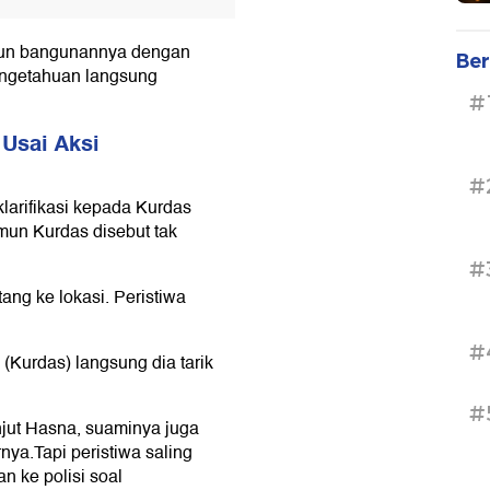
gun bangunannya dengan
Ber
engetahuan langsung
#
 Usai Aksi
#
arifikasi kepada Kurdas
amun Kurdas disebut tak
#
ng ke lokasi. Peristiwa
#
i (Kurdas) langsung dia tarik
#
jut Hasna, suaminya juga
ya.Tapi peristiwa saling
n ke polisi soal