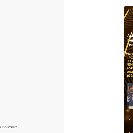
Aj
be
Usu
H CONTENT