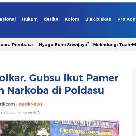
asional
Hukum
detikX
Kolom
Blak blakan
Pro Kon
Suara Pembaca
Nyago Bumi Sriwijaya
Melindungi Tuah-
Golkar, Gubsu Ikut Pamer
n Narkoba di Poldasu
tikcom -
detikNews
 16 Nov 2021 15:55 WIB