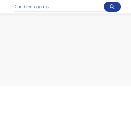
Cancel
Yang sedang ramai dicari
#1
gempa hari ini
#2
gempa
#3
prabowo
#4
iran
#5
demo
Promoted
Terakhir yang dicari
Loading...