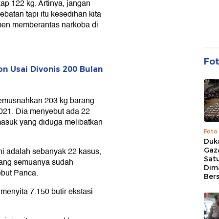
p 122 kg. Artinya, jangan
ebatan tapi itu kesedihan kita
tmen memberantas narkoba di
Fo
n Usai Divonis 200 Bulan
memusnahkan 203 kg barang
 2021. Dia menyebut ada 22
masuk yang diduga melibatkan
Foto
Duk
ni adalah sebanyak 22 kasus,
Gaz
Sat
rang semuanya sudah
Dim
ebut Panca.
Ber
enyita 7.150 butir ekstasi