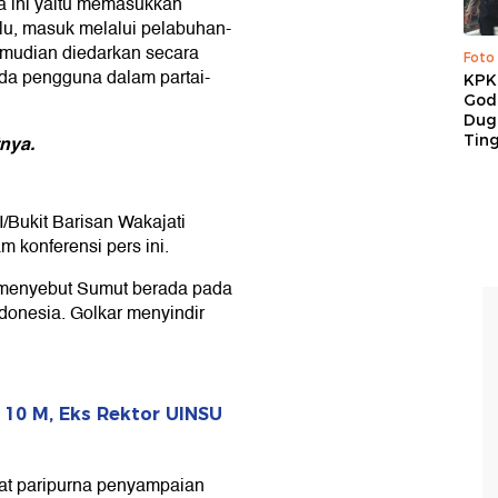
a ini yaitu memasukkan
alu, masuk melalui pelabuhan-
emudian diedarkan secara
Foto
da pengguna dalam partai-
KPK 
God
Duga
nya.
Tin
/Bukit Barisan Wakajati
 konferensi pers ini.
menyebut Sumut berada pada
donesia. Golkar menyindir
 10 M, Eks Rektor UINSU
pat paripurna penyampaian