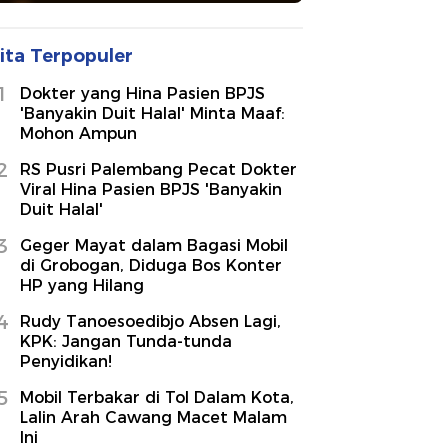
ita Terpopuler
1
Dokter yang Hina Pasien BPJS
'Banyakin Duit Halal' Minta Maaf:
Mohon Ampun
2
RS Pusri Palembang Pecat Dokter
Viral Hina Pasien BPJS 'Banyakin
Duit Halal'
3
Geger Mayat dalam Bagasi Mobil
di Grobogan, Diduga Bos Konter
HP yang Hilang
4
Rudy Tanoesoedibjo Absen Lagi,
KPK: Jangan Tunda-tunda
Penyidikan!
5
Mobil Terbakar di Tol Dalam Kota,
Lalin Arah Cawang Macet Malam
Ini