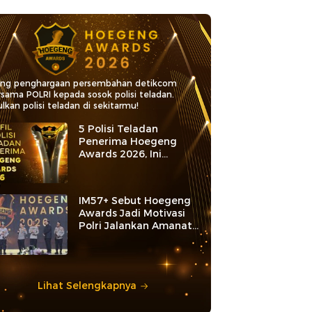
ang penghargaan persembahan detikcom
rsama POLRI kepada sosok polisi teladan.
lkan polisi teladan di sekitarmu!
5 Polisi Teladan
Penerima Hoegeng
Awards 2026, Ini
Kategori dan Kiprahnya
IM57+ Sebut Hoegeng
Awards Jadi Motivasi
Polri Jalankan Amanat
Konstitusi
Lihat Selengkapnya