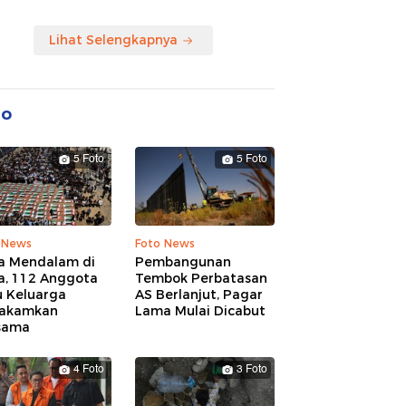
Lihat Selengkapnya
to
5 Foto
5 Foto
 News
Foto News
a Mendalam di
Pembangunan
a, 112 Anggota
Tembok Perbatasan
u Keluarga
AS Berlanjut, Pagar
akamkan
Lama Mulai Dicabut
sama
4 Foto
3 Foto