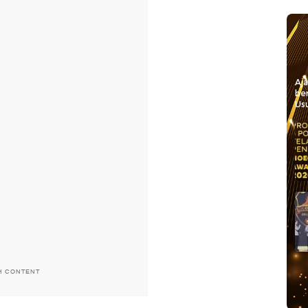
Aj
be
Usu
H CONTENT