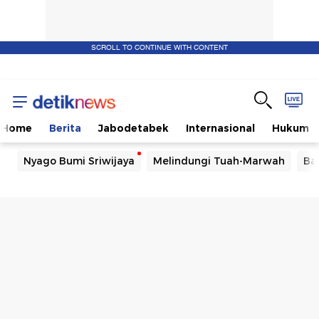
SCROLL TO CONTINUE WITH CONTENT
Home
Berita
Jabodetabek
Internasional
Hukum
Nyago Bumi Sriwijaya
Melindungi Tuah-Marwah
Ba