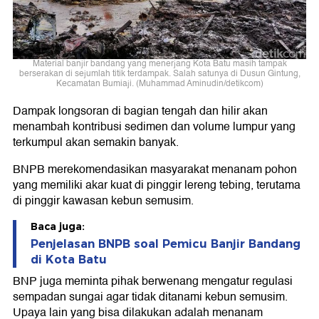
Material banjir bandang yang menerjang Kota Batu masih tampak
berserakan di sejumlah titik terdampak. Salah satunya di Dusun Gintung,
Kecamatan Bumiaji. (Muhammad Aminudin/detikcom)
Dampak longsoran di bagian tengah dan hilir akan
menambah kontribusi sedimen dan volume lumpur yang
terkumpul akan semakin banyak.
BNPB merekomendasikan masyarakat menanam pohon
yang memiliki akar kuat di pinggir lereng tebing, terutama
di pinggir kawasan kebun semusim.
Baca juga:
Penjelasan BNPB soal Pemicu Banjir Bandang
di Kota Batu
BNP juga meminta pihak berwenang mengatur regulasi
sempadan sungai agar tidak ditanami kebun semusim.
Upaya lain yang bisa dilakukan adalah menanam