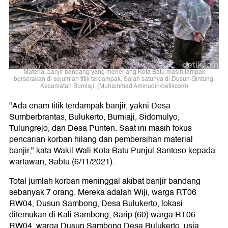
Material banjir bandang yang menerjang Kota Batu masih tampak
berserakan di sejumlah titik terdampak. Salah satunya di Dusun Gintung,
Kecamatan Bumiaji. (Muhammad Aminudin/detikcom)
"Ada enam titik terdampak banjir, yakni Desa
Sumberbrantas, Bulukerto, Bumiaji, Sidomulyo,
Tulungrejo, dan Desa Punten. Saat ini masih fokus
pencarian korban hilang dan pembersihan material
banjir," kata Wakil Wali Kota Batu Punjul Santoso kepada
wartawan, Sabtu (6/11/2021).
Total jumlah korban meninggal akibat banjir bandang
sebanyak 7 orang. Mereka adalah Wiji, warga RT06
RW04, Dusun Sambong, Desa Bulukerto, lokasi
ditemukan di Kali Sambong; Sarip (60) warga RT06
RW04, warga Dusun Sambong Desa Bulukerto, usia