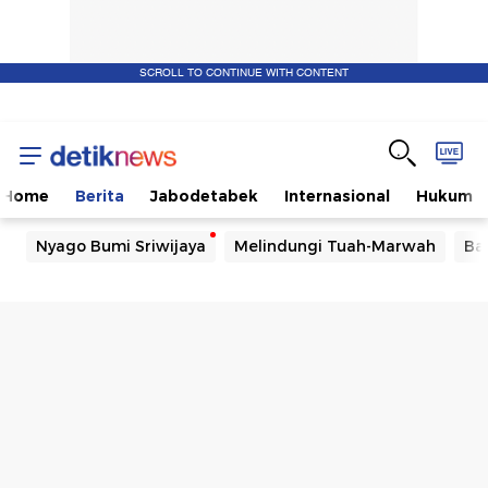
SCROLL TO CONTINUE WITH CONTENT
Home
Berita
Jabodetabek
Internasional
Hukum
Nyago Bumi Sriwijaya
Melindungi Tuah-Marwah
Ba