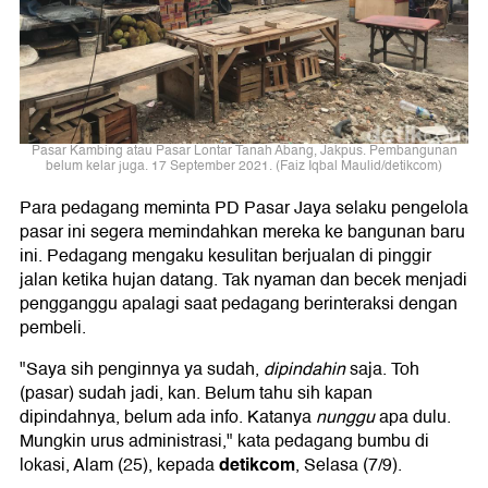
Pasar Kambing atau Pasar Lontar Tanah Abang, Jakpus. Pembangunan
belum kelar juga. 17 September 2021. (Faiz Iqbal Maulid/detikcom)
Para pedagang meminta PD Pasar Jaya selaku pengelola
pasar ini segera memindahkan mereka ke bangunan baru
ini. Pedagang mengaku kesulitan berjualan di pinggir
jalan ketika hujan datang. Tak nyaman dan becek menjadi
pengganggu apalagi saat pedagang berinteraksi dengan
pembeli.
"Saya sih penginnya ya sudah,
dipindahin
saja. Toh
(pasar) sudah jadi, kan. Belum tahu sih kapan
dipindahnya, belum ada info. Katanya
nunggu
apa dulu.
Mungkin urus administrasi," kata pedagang bumbu di
detikcom
lokasi, Alam (25), kepada
, Selasa (7/9).