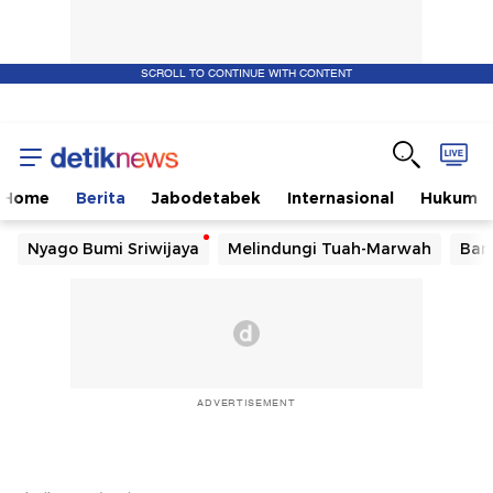
SCROLL TO CONTINUE WITH CONTENT
Home
Berita
Jabodetabek
Internasional
Hukum
Nyago Bumi Sriwijaya
Melindungi Tuah-Marwah
Ban
ADVERTISEMENT