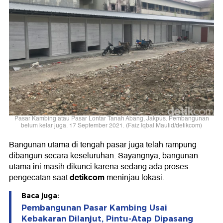
Pasar Kambing atau Pasar Lontar Tanah Abang, Jakpus. Pembangunan
belum kelar juga. 17 September 2021. (Faiz Iqbal Maulid/detikcom)
Bangunan utama di tengah pasar juga telah rampung
dibangun secara keseluruhan. Sayangnya, bangunan
utama ini masih dikunci karena sedang ada proses
detikcom
pengecatan saat
meninjau lokasi.
Baca juga:
Pembangunan Pasar Kambing Usai
Kebakaran Dilanjut, Pintu-Atap Dipasang