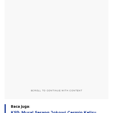
SCROLL TO CONTINUE WITH CONTENT
Baca juga:
KSP: Mural Serang Jokowi Cermin Keliru