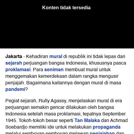
Jakarta
mural
-
Kehadiran
di republik ini tidak lepas dari
sejarah
perjuangan bangsa Indonesia, khususnya pasca
proklamasi
seniman
. Para
membuat mural untuk
menggemakan kemerdekaan dalam rangka mengusir
penjajah. Bagaimana kaitannya dengan mural di masa
pandemi
?
Pegiat sejarah, Rully Agassy, menjelaskan mural di era
perjuangan semakin gencar dilakukan oleh bangsa
Indonesia setelah masa proklamasi, tepatnya September
Tan Malaka
1945. Tokoh-tokoh besar seperti
dan Achmad
propaganda
Soebardjo memiliki ide untuk melakukan
penjajahan
melalui semboyan-semboyan melawan
dan