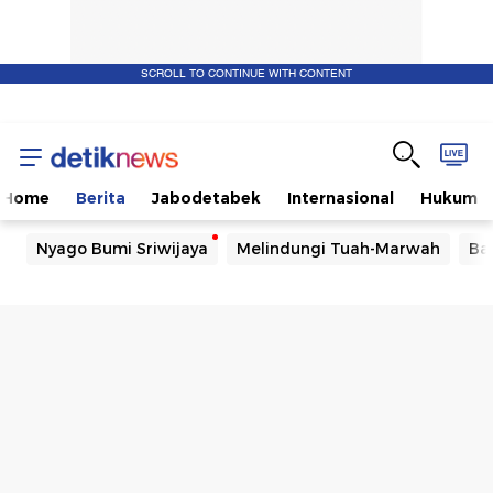
SCROLL TO CONTINUE WITH CONTENT
Home
Berita
Jabodetabek
Internasional
Hukum
Nyago Bumi Sriwijaya
Melindungi Tuah-Marwah
Ba