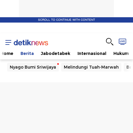
SCROLL TO CONTINUE WITH CONTENT
Home
Berita
Jabodetabek
Internasional
Hukum
Nyago Bumi Sriwijaya
Melindungi Tuah-Marwah
Ba