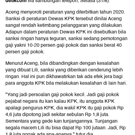
detikcom
via sambungan telepon, Selasa (31/8).
Aceng menyoroti peraturan yang diterbitkan tahun 2020.
Sanksi di peraturan Dewas KPK tersebut dinilai Aceng
sangat rendah ketimbang pelanggaran yang dilakukan.
Adapun dalam peraturan Dewas KPK ini disebutkan bila
sanksi ringan hanya teguran, sanksi sedang pemotongan
gaji yakni 10-20 persen gaji pokok dan sanksi berat 40
persen gaji pokok.
Menurut Aceng, bila dibandingkan dengan kesalahan
yang dibuat Lili, sanksi yang diberikan cenderung lebih
ringan. Hal ini pun dikhawatirkan tak ada efek jera bagi
para anggota KPK bila melakukan kesalahan di lain hari.
"Yang jadi persoalan gaji pokok kecil. Jadi gaji pokok
pejabat negara itu kan kalau KPK, itu anggota KPK
apalagi pengurus KPK, dia wakil KPK itu gaji pokok Rp
4,6 juta dipotong jadi sekitar sebulan Rp 1,8 juta.
Sementara yang gede kan tunjangannya. Tunjangan
segala macem Lili itu bisa dapat Rp 100 jutaan. Jadi, Rp
1,8 juta nggak ada apa-apanya," tutur dia.