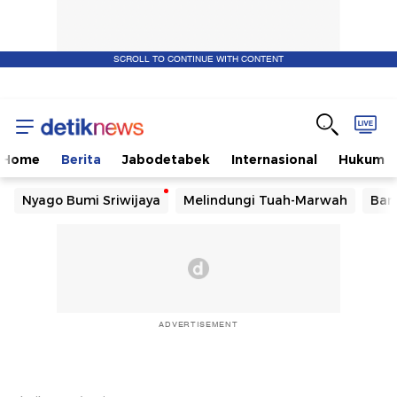
SCROLL TO CONTINUE WITH CONTENT
Home
Berita
Jabodetabek
Internasional
Hukum
Nyago Bumi Sriwijaya
Melindungi Tuah-Marwah
Ban
ADVERTISEMENT