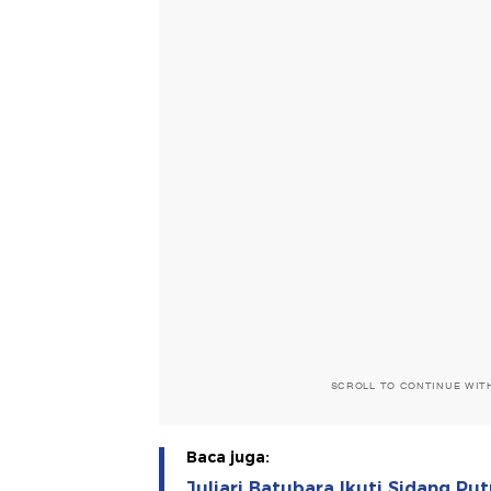
SCROLL TO CONTINUE WIT
Baca juga:
Juliari Batubara Ikuti Sidang P