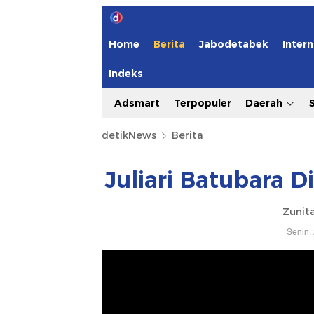
Home
Berita
Jabodetabek
Intern
Indeks
Adsmart
Terpopuler
Daerah
detikNews
Berita
Juliari Batubara D
Zunita
Senin,