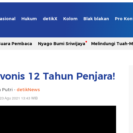
asional
Hukum
detikX
Kolom
Blak blakan
Pro Kon
Suara Pembaca
Nyago Bumi Sriwijaya
Melindungi Tuah-
ivonis 12 Tahun Penjara!
 Putri -
detikNews
 23 Agu 2021 13:43 WIB