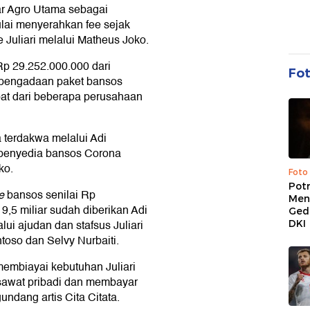
ar Agro Utama sebagai
lai menyerahkan fee sejak
e Juliari melalui Matheus Joko.
p 29.252.000.000 dari
Fo
 pengadaan paket bansos
at dari beberapa perusahaan
 terdakwa melalui Adi
penyedia bansos Corona
ko.
Foto
Pot
e
bansos senilai Rp
Men
,5 miliar sudah diberikan Adi
Ged
ui ajudan dan stafsus Juliari
DKI
oso dan Selvy Nurbaiti.
embiayai kebutuhan Juliari
sawat pribadi dan membayar
ndang artis Cita Citata.