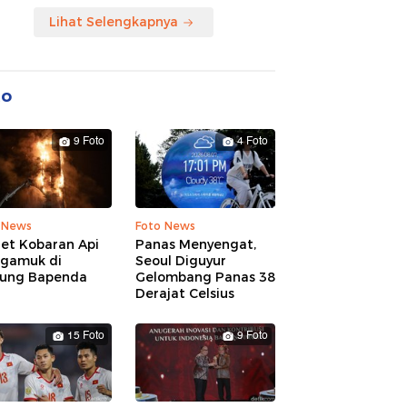
Lihat Selengkapnya
to
9 Foto
4 Foto
 News
Foto News
ret Kobaran Api
Panas Menyengat,
gamuk di
Seoul Diguyur
ung Bapenda
Gelombang Panas 38
Derajat Celsius
15 Foto
9 Foto