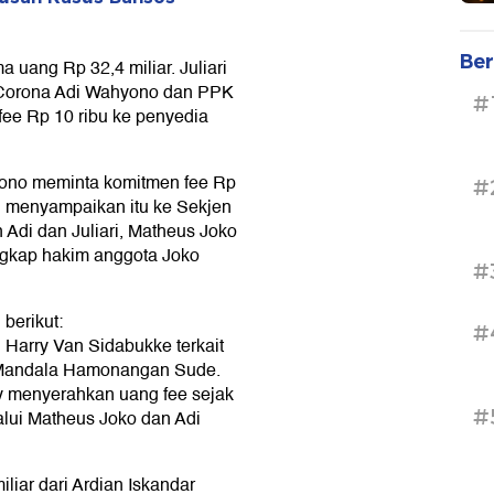
Ber
 uang Rp 32,4 miliar. Juliari
 Corona Adi Wahyono dan PPK
#
ee Rp 10 ribu ke penyedia
ono meminta komitmen fee Rp
#
i menyampaikan itu ke Sekjen
 Adi dan Juliari, Matheus Joko
gkap hakim anggota Joko
#
berikut:
#
i Harry Van Sidabukke terkait
T Mandala Hamonangan Sude.
y menyerahkan uang fee sejak
#
lalui Matheus Joko dan Adi
liar dari Ardian Iskandar