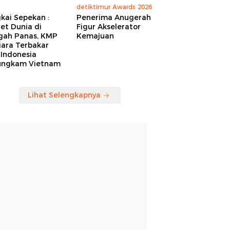
detiktimur Awards 2026
kai Sepekan :
Penerima Anugerah
et Dunia di
Figur Akselerator
gah Panas, KMP
Kemajuan
iara Terbakar
 Indonesia
ungkam Vietnam
Lihat Selengkapnya