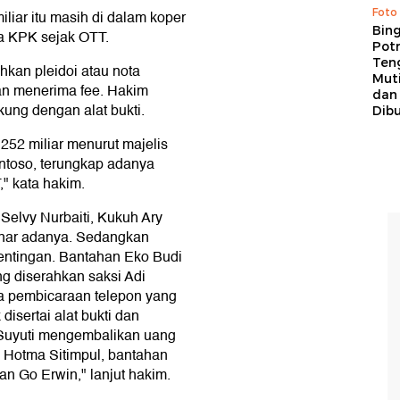
Foto
miliar itu masih di dalam koper
Bing
ta KPK sejak OTT.
Potr
Ten
kan pleidoi atau nota
Mut
han menerima fee. Hakim
dan
kung dengan alat bukti.
Dib
252 miliar menurut majelis
ntoso, terungkap adanya
" kata hakim.
Selvy Nurbaiti, Kukuh Ary
nar adanya. Sedangkan
pentingan. Bantahan Eko Budi
ng diserahkan saksi Adi
 pembicaraan telepon yang
isertai alat bukti dan
Suyuti mengembalikan uang
 Hotma Sitimpul, bantahan
n Go Erwin," lanjut hakim.