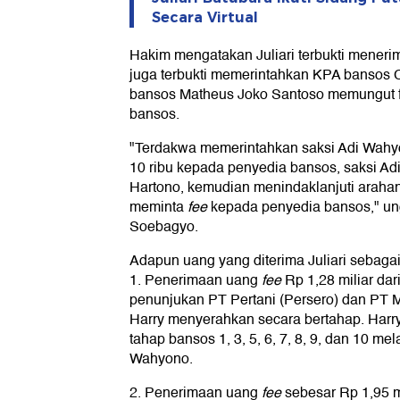
Secara Virtual
Hakim mengatakan Juliari terbukti menerima
juga terbukti memerintahkan KPA bansos
bansos Matheus Joko Santoso memungut f
bansos.
"Terdakwa memerintahkan saksi Adi Wahy
10 ribu kepada penyedia bansos, saksi Ad
Hartono, kemudian menindaklanjuti arahan
meminta
fee
kepada penyedia bansos," un
Soebagyo.
Adapun uang yang diterima Juliari sebagai 
1. Penerimaan uang
fee
Rp 1,28 miliar dar
penunjukan PT Pertani (Persero) dan P
Harry menyerahkan secara bertahap. Harr
tahap bansos 1, 3, 5, 6, 7, 8, 9, dan 10 me
Wahyono.
2. Penerimaan uang
fee
sebesar Rp 1,95 mi