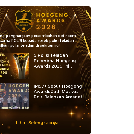
ang penghargaan persembahan detikcom
rsama POLRI kepada sosok polisi teladan.
lkan polisi teladan di sekitarmu!
5 Polisi Teladan
Penerima Hoegeng
Awards 2026, Ini
Kategori dan Kiprahnya
IM57+ Sebut Hoegeng
Awards Jadi Motivasi
Polri Jalankan Amanat
Konstitusi
Lihat Selengkapnya