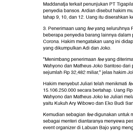
Maddanatja terkait penunjukan PT Tigapil
penyedia bansos. Ardian disebut hakim mu
tahap 9, 10, dan 12. Uang itu diserahkan k
3. Penerimaan uang
fee
yang seluruhnya R
beberapa penyedia barang lainnya dalam
Corona. Hakim mengatakan uang ini didap
yang dikumpulkan Adi dan Joko.
"Menimbang penerimaan
fee
yang diterima
Wahyono dan Matheus Joko Santoso dari 
sejumlah Rp 32,482 miliar," jelas hakim Jo
Hakim menyebut Juliari telah menikmati
fe
15.106.250.000 secara bertahap. Uang Rp 9
Wahyono dan Matheus Joko ke Juliari melal
yaitu Kukuh Ary Wibowo dan Eko Budi Sant
Kemudian sebagian
fee
digunakan untuk m
sebagai menteri diantaranya menyewa pe
event organizer di Labuan Bajo yang mengu