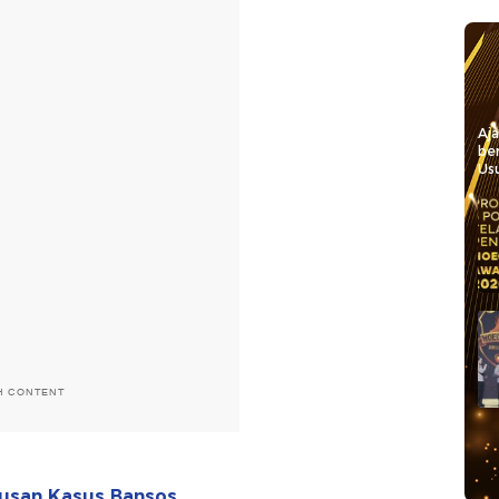
Aj
be
Usu
H CONTENT
utusan Kasus Bansos