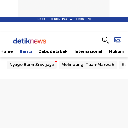
SCROLL TO CONTINUE WITH CONTENT
Home
Berita
Jabodetabek
Internasional
Hukum
Nyago Bumi Sriwijaya
Melindungi Tuah-Marwah
Ba