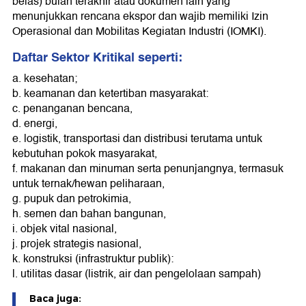
belas) bulan terakhir atau dokumen lain yang
menunjukkan rencana ekspor dan wajib memiliki Izin
Operasional dan Mobilitas Kegiatan Industri (IOMKI).
Daftar Sektor Kritikal seperti:
a. kesehatan;
b. keamanan dan ketertiban masyarakat:
c. penanganan bencana,
d. energi,
e. logistik, transportasi dan distribusi terutama untuk
kebutuhan pokok masyarakat,
f. makanan dan minuman serta penunjangnya, termasuk
untuk ternak/hewan peliharaan,
g. pupuk dan petrokimia,
h. semen dan bahan bangunan,
i. objek vital nasional,
j. projek strategis nasional,
k. konstruksi (infrastruktur publik):
l. utilitas dasar (listrik, air dan pengelolaan sampah)
Baca juga: