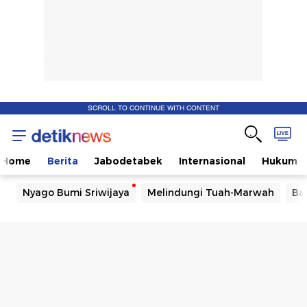
SCROLL TO CONTINUE WITH CONTENT
Home
Berita
Jabodetabek
Internasional
Hukum
Nyago Bumi Sriwijaya
Melindungi Tuah-Marwah
Ba