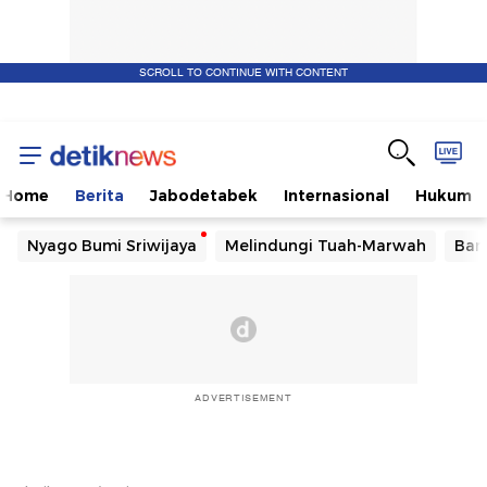
SCROLL TO CONTINUE WITH CONTENT
Home
Berita
Jabodetabek
Internasional
Hukum
Nyago Bumi Sriwijaya
Melindungi Tuah-Marwah
Ban
ADVERTISEMENT