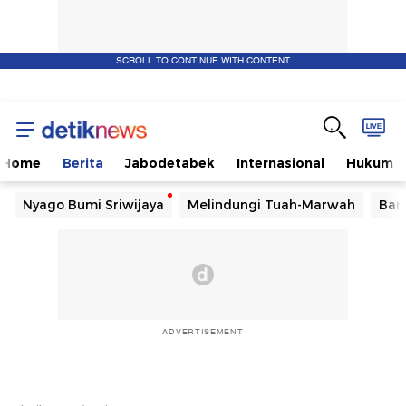
SCROLL TO CONTINUE WITH CONTENT
Home
Berita
Jabodetabek
Internasional
Hukum
Nyago Bumi Sriwijaya
Melindungi Tuah-Marwah
Ban
ADVERTISEMENT