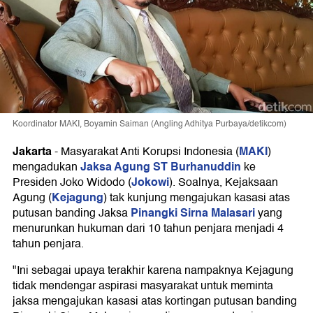
Koordinator MAKI, Boyamin Saiman (Angling Adhitya Purbaya/detikcom)
Jakarta
MAKI
-
Masyarakat Anti Korupsi Indonesia (
)
Jaksa Agung ST Burhanuddin
mengadukan
ke
Jokowi
Presiden Joko Widodo (
). Soalnya, Kejaksaan
Kejagung
Agung (
) tak kunjung mengajukan kasasi atas
Pinangki Sirna Malasari
putusan banding Jaksa
yang
menurunkan hukuman dari 10 tahun penjara menjadi 4
tahun penjara.
"Ini sebagai upaya terakhir karena nampaknya Kejagung
tidak mendengar aspirasi masyarakat untuk meminta
jaksa mengajukan kasasi atas kortingan putusan banding