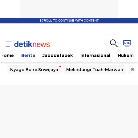
SCROLL TO CONTINUE WITH CONTENT
Home
Berita
Jabodetabek
Internasional
Hukum
Nyago Bumi Sriwijaya
Melindungi Tuah-Marwah
Ba