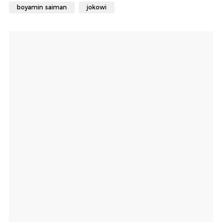
boyamin saiman
jokowi