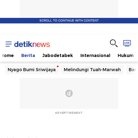
SCROLL TO CONTINUE WITH CONTENT
Home
Berita
Jabodetabek
Internasional
Hukum
Nyago Bumi Sriwijaya
Melindungi Tuah-Marwah
Ban
ADVERTISEMENT