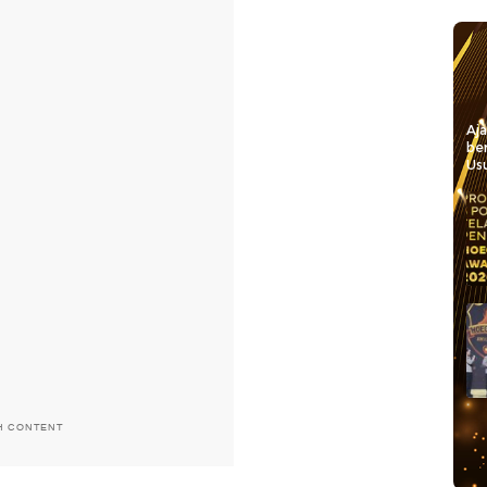
Aj
be
Usu
H CONTENT