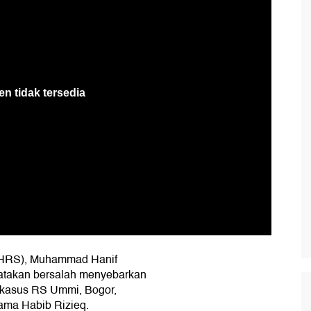
HRS), Muhammad Hanif
nyatakan bersalah menyebarkan
kasus RS Ummi, Bogor,
ama Habib Rizieq.