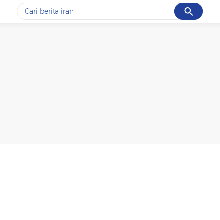
Cancel
Yang sedang ramai dicari
#1
gempa hari ini
#2
gempa
#3
iran
#4
demo
#5
prabowo
Promoted
Terakhir yang dicari
Loading...