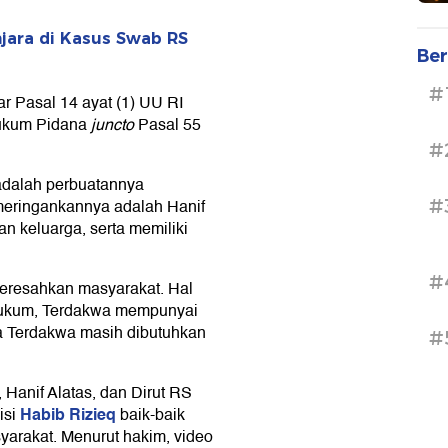
njara di Kasus Swab RS
Ber
#
r Pasal 14 ayat (1) UU RI
Hukum Pidana
juncto
Pasal 55
#
adalah perbuatannya
#
eringankannya adalah Hanif
n keluarga, serta memiliki
#
eresahkan masyarakat. Hal
hukum, Terdakwa mempunyai
 Terdakwa masih dibutuhkan
#
Hanif Alatas, dan Dirut RS
Habib Rizieq
isi
baik-baik
yarakat. Menurut hakim, video