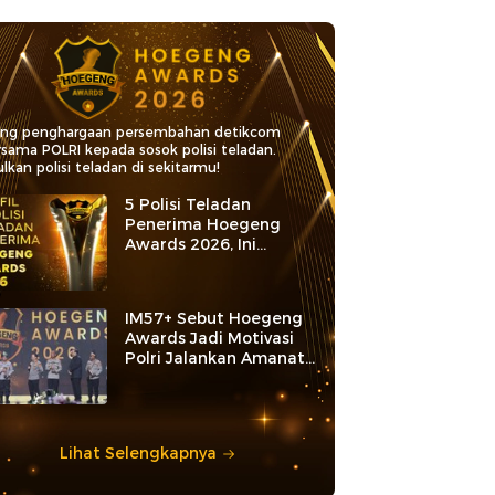
ang penghargaan persembahan detikcom
rsama POLRI kepada sosok polisi teladan.
lkan polisi teladan di sekitarmu!
5 Polisi Teladan
Penerima Hoegeng
Awards 2026, Ini
Kategori dan Kiprahnya
IM57+ Sebut Hoegeng
Awards Jadi Motivasi
Polri Jalankan Amanat
Konstitusi
Lihat Selengkapnya