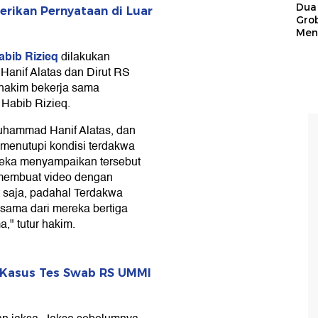
Dua 
erikan Pernyataan di Luar
Gro
Men
abib Rizieq
dilakukan
nif Alatas dan Dirut RS
 hakim bekerja sama
 Habib Rizieq.
uhammad Hanif Alatas, dan
 menutupi kondisi terdakwa
eka menyampaikan tersebut
membuat video dengan
 saja, padahal Terdakwa
 sama dari mereka bertiga
," tutur hakim.
s Kasus Tes Swab RS UMMI