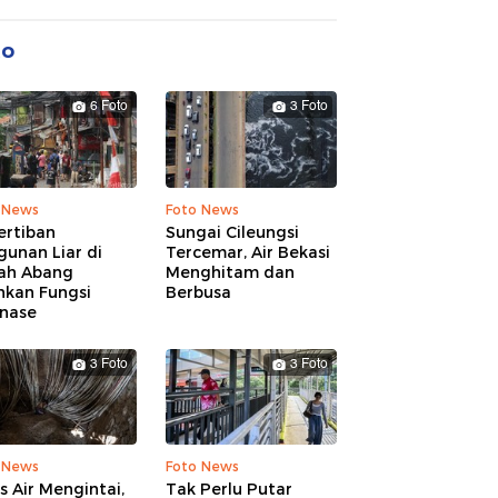
to
6 Foto
3 Foto
 News
Foto News
ertiban
Sungai Cileungsi
unan Liar di
Tercemar, Air Bekasi
ah Abang
Menghitam dan
hkan Fungsi
Berbusa
inase
3 Foto
3 Foto
 News
Foto News
is Air Mengintai,
Tak Perlu Putar