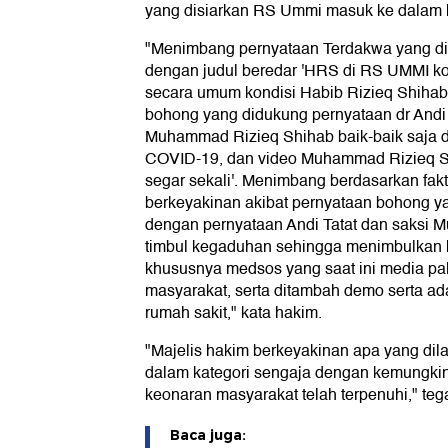
yang disiarkan RS Ummi masuk ke dalam k
"Menimbang pernyataan Terdakwa yang d
dengan judul beredar 'HRS di RS UMMI ko
secara umum kondisi Habib Rizieq Shihab s
bohong yang didukung pernyataan dr Andi 
Muhammad Rizieq Shihab baik-baik saja da
COVID-19, dan video Muhammad Rizieq Sh
segar sekali'. Menimbang berdasarkan fakt
berkeyakinan akibat pernyataan bohong y
dengan pernyataan Andi Tatat dan saksi
timbul kegaduhan sehingga menimbulkan k
khususnya medsos yang saat ini media pa
masyarakat, serta ditambah demo serta ada
rumah sakit," kata hakim.
"Majelis hakim berkeyakinan apa yang di
dalam kategori sengaja dengan kemungki
keonaran masyarakat telah terpenuhi," teg
Baca juga: