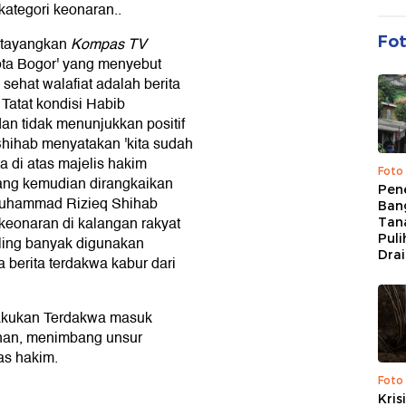
ategori keonaran..
Fo
itayangkan
Kompas TV
ta Bogor' yang menyebut
ehat walafiat adalah berita
Tatat kondisi Habib
n tidak menunjukkan positif
ihab menyatakan 'kita sudah
a di atas majelis hakim
Foto
ang kemudian dirangkaikan
Pen
 Muhammad Rizieq Shihab
Bang
eonaran di kalangan rakyat
Tan
Puli
ling banyak digunakan
Dra
 berita terdakwa kabur dari
lakukan Terdakwa masuk
nan, menimbang unsur
as hakim.
Foto
Kris