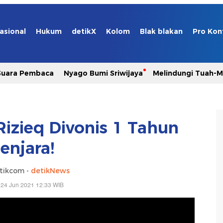
asional
Hukum
detikX
Kolom
Blak blakan
Pro Kon
Suara Pembaca
Nyago Bumi Sriwijaya
Melindungi Tuah-
izieq Divonis 1 Tahun
enjara!
tikcom -
detikNews
 24 Jun 2021 12:33 WIB